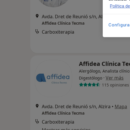
Política d
Avda. Dret de Reunió s/n, Alzira
•
Mapa
Affidea Clínica Tecma
Configura
Carboxiterapia
Affidea Clínica 
Alergólogo, Analista clínic
·
Ver más
Digestólogo
115 opiniones
Avda. Dret de Reunió s/n, Alzira
•
Mapa
Affidea Clínica Tecma
Carboxiterapia