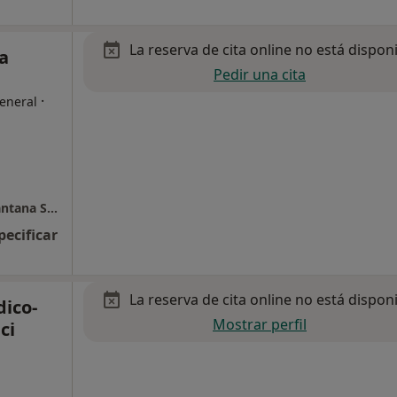
La reserva de cita online no está dispon
na
Pedir una cita
·
eneral
Tratamientos Médico-Estéticos Dra. Lidici Santana SLP
pecificar
La reserva de cita online no está dispon
ico-
Mostrar perfil
ci