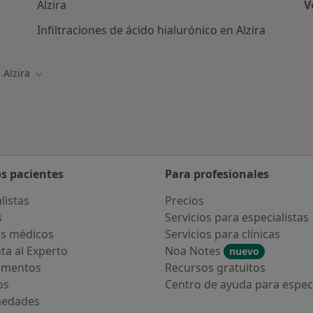
Alzira
V
s en Alzira
Infiltraciones de ácido hialurónico en Alzira
Alzira
biar de ciudad
Cambiar de ciudad
os pacientes
Para profesionales
listas
Precios
s
Servicios para especialistas
s médicos
Servicios para clínicas
ta al Experto
Noa Notes
nuevo
amentos
Recursos gratuitos
os
Centro de ayuda para especi
medades