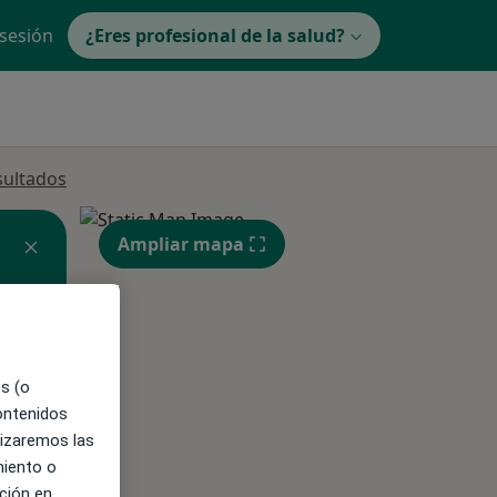
 sesión
¿Eres profesional de la salud?
sultados
Ampliar mapa
ible
es (o
contenidos
lizaremos las
miento o
ción en