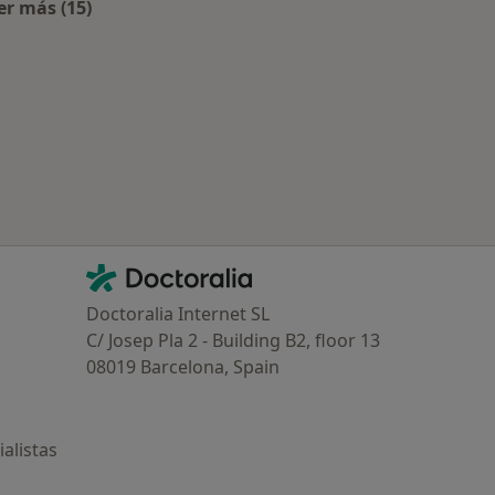
er más (15)
Más en esta categoría: Especialistas más solicitados
Contacto
Doctoralia - Página de inicio
Doctoralia Internet SL
C/ Josep Pla 2 - Building B2, floor 13
08019 Barcelona, Spain
alistas