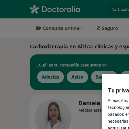
especiali
Consulta online
Seguro
Carboxiterapia en Alzira: clínicas y esp
¿Cuál es tu compañía aseguradora?
Adeslas
Asisa
Sanitas
D
Tu priv
Al aceptar,
Daniela Camarg
tecnologías
·
Ver má
Médica estética
basados en
necesarias
actualizar