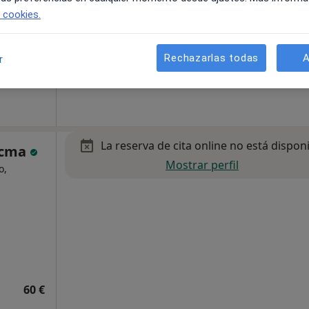
e cookies.
Rechazarlas todas
A
r
60 €
La reserva de cita online no está dispon
Tecma
Mostrar perfil
o,
60 €