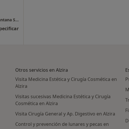
Tratamientos Médico-Estéticos Dra. Lidici Santana SLP
pecificar
Otros servicios en Alzira
E
Visita Medicina Estética y Cirugía Cosmética en
P
Alzira
M
Visitas sucesivas Medicina Estética y Cirugía
T
Cosmética en Alzira
F
Visita Cirugía General y Ap. Digestivo en Alzira
D
Control y prevención de lunares y pecas en