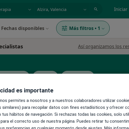
dad, enfermedad o nombre
p. ej. Madrid
Iniciar
Fechas disponibles
Más filtros
•
1
ecialistas
Así organizamos los re
KV Seguros
Mapfre
Ver más
acidad es importante
La reserva de cita online no está dispon
 nos permites a nosotros y a nuestros colaboradores utilizar cooki
o
 similares) para recopilar datos con fines estadísiticos y ofrecer 
Pedir una cita
s
 tus hábitos de navegación. Si rechazas todas las cookies, solo uti
 para el correcto uso de nuestra página. Puedes retirar tu consenti
 tus preferencias en cualquier momento desde ajustes. Más informa