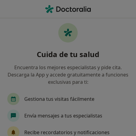
Men
Cirugía De Estenosis Del Conducto Auditivo Externo • Palma de Mallorca, Islas Baleares
Filtros
• 1
Seguro
Mapa
Cirugía de estenosis del conducto auditivo
Cuida de tu salud
externo en Palma de Mallorca: clínicas y
especialistas
Encuentra los mejores especialistas y pide cita.
Así organizamos los resultados
Descarga la App y accede gratuitamente a funciones
exclusivas para ti:
¿Qué especialidad estás buscando?
Gestiona tus visitas fácilmente
Oftalmólogo
Oncólogo médico
Otorrino
Envía mensajes a tus especialistas
Recibe recordatorios y notificaciones