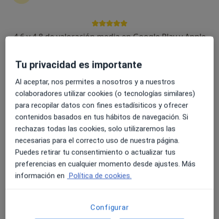
4.6 y 4.8 de valoración media en Google Play y Apple
Store
Dr. Jaime Carbonell Casasús
Tu privacidad es importante
·
Ver más
Otorrino
Al aceptar, nos permites a nosotros y a nuestros
248 opiniones
colaboradores utilizar cookies (o tecnologías similares)
para recopilar datos con fines estadísiticos y ofrecer
Dirección
Online
contenidos basados en tus hábitos de navegación. Si
rechazas todas las cookies, solo utilizaremos las
Camí de Son Rapinya, 1, Palma de Mallorca
•
Mapa
necesarias para el correcto uso de nuestra página.
Clínica Salvà
Puedes retirar tu consentimiento o actualizar tus
Cirugía de estenosis del conducto auditivo externo
Precio sin especificar
preferencias en cualquier momento desde ajustes. Más
información en
Política de cookies.
Este servicio no está disponible.
Otros servicios
Configurar