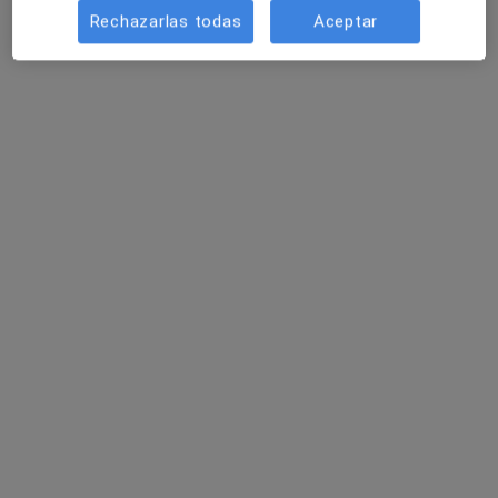
Rechazarlas todas
Aceptar
Clínica Salvà
Oftalmólogo, Oncólogo médico
291 opiniones
Camí de Son Rapinya, 1, Palma de Mallorca
•
Mapa
Clínica Salvà
Cirugía de estenosis del conducto auditivo externo
Precio sin especificar
Mostrar más servicios
Dr. Jaime Carbonell
Dr. Mateo Real