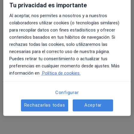
Tu privacidad es importante
Al aceptar, nos permites a nosotros y a nuestros
4.6 y 4.8 de valoración media en Google Play y Apple
colaboradores utilizar cookies (o tecnologías similares)
Dr. Jaume Miralles Aguado
Store
para recopilar datos con fines estadísiticos y ofrecer
·
Ver más
contenidos basados en tus hábitos de navegación. Si
Urólogo
rechazas todas las cookies, solo utilizaremos las
499 opiniones
necesarias para el correcto uso de nuestra página.
Dirección
Online
Puedes retirar tu consentimiento o actualizar tus
preferencias en cualquier momento desde ajustes. Más
información en
Política de cookies.
Calle Toni Puchades 2, puerta 3, Sueca
•
Mapa
Sueca Urología Avanzada Dr. Miralles
Cirugía de varicocele
Precio sin especificar
Configurar
Este especialista no ofrece reserva de cita online en esta dirección.
Rechazarlas todas
Aceptar
Pedir una cita