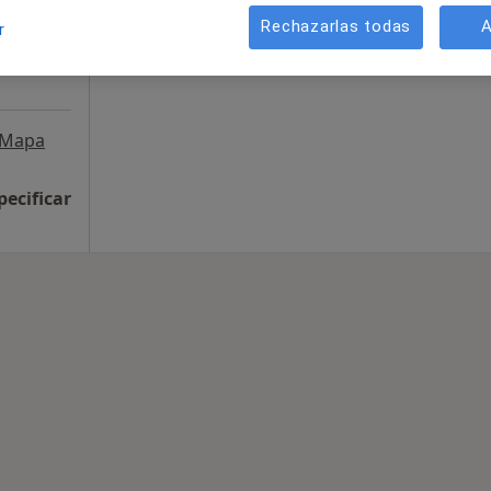
Rechazarlas todas
A
r
Mapa
pecificar