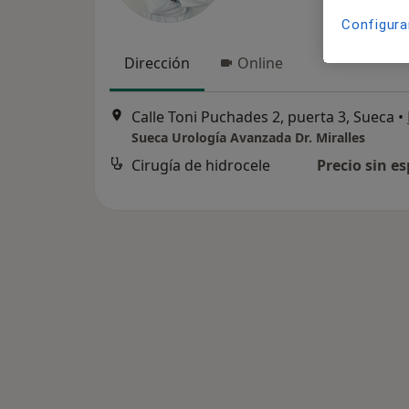
Configura
Dirección
Online
Calle Toni Puchades 2, puerta 3, Sueca
•
Sueca Urología Avanzada Dr. Miralles
Cirugía de hidrocele
Precio sin es