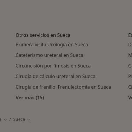
Otros servicios en Sueca
E
Primera visita Urología en Sueca
D
Cateterismo ureteral en Sueca
M
Circuncisión por fimosis en Sueca
G
Cirugía de cálculo ureteral en Sueca
P
Cirugía de frenillo. Frenulectomia en Sueca
C
Ver más (15)
V
Más en esta categoría: Otros servicios en S
e
Sueca
Cambiar de ciudad
Cambiar de ciudad