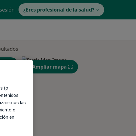
 sesión
¿Eres profesional de la salud?
sultados
Ampliar mapa
es (o
contenidos
lizaremos las
ible
miento o
ción en