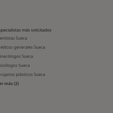
specialistas más solicitados
entistas Sueca
édicos generales Sueca
inecólogos Sueca
sicólogos Sueca
irujanos plásticos Sueca
er más (2)
ueca
Más en esta categoría: Especialistas más solicitados