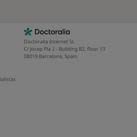
Contacto
Doctoralia - Página de inicio
Doctoralia Internet SL
C/ Josep Pla 2 - Building B2, floor 13
08019 Barcelona, Spain
alistas