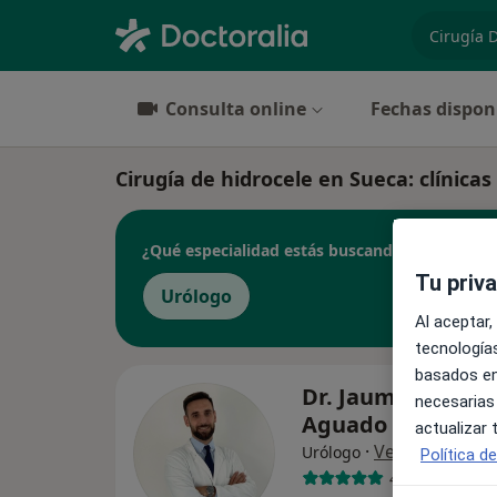
especiali
Consulta online
Fechas dispon
Cirugía de hidrocele en Sueca: clínicas 
¿Qué especialidad estás buscando?
Tu priv
Urólogo
Al aceptar,
tecnologías
basados en
Dr. Jaume Miralle
necesarias
Aguado
actualizar
·
Ver más
Urólogo
Política d
499 opiniones