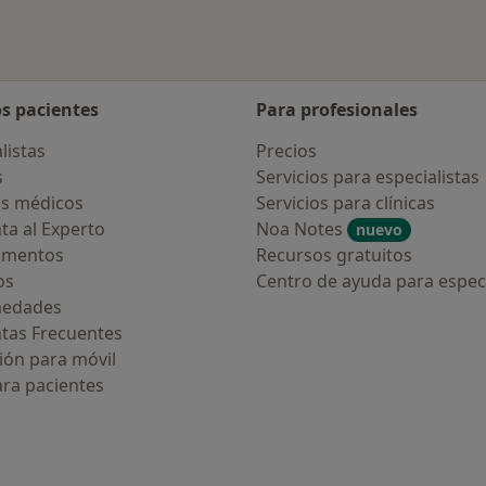
os pacientes
Para profesionales
listas
Precios
s
Servicios para especialistas
s médicos
Servicios para clínicas
ta al Experto
Noa Notes
nuevo
amentos
Recursos gratuitos
os
Centro de ayuda para especi
medades
tas Frecuentes
ión para móvil
ara pacientes