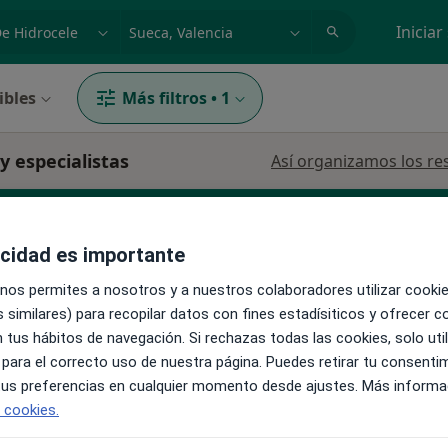
dad, enfermedad o nombre
p. ej. Madrid
Iniciar
ibles
Más filtros
•
1
y especialistas
Así organizamos los re
acidad es importante
 nos permites a nosotros y a nuestros colaboradores utilizar cooki
 similares) para recopilar datos con fines estadísiticos y ofrecer 
 tus hábitos de navegación. Si rechazas todas las cookies, solo uti
La reserva de cita online no está dispon
s
 para el correcto uso de nuestra página. Puedes retirar tu consenti
Pedir una cita
 tus preferencias en cualquier momento desde ajustes. Más informa
e cookies.