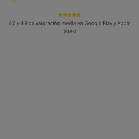
4.6 y 4.8 de valoración media en Google Play y Apple
Dr. Manuel Gutierrez Triguero
Store
·
Ver más
Otorrino
203 opiniones
Calle del Doctor Esquerdo 83, Madrid
•
Mapa
Hospital Beata María Ana de Jesús
Cirugía del colesteatoma
2.500 €
Este especialista no ofrece reserva de cita online en esta dirección.
Pedir una cita