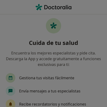
Men
Cirugía Del Colesteatoma • Madrid, Madrid
Filtros
• 1
Seguro
Mapa
Cirugía del colesteatoma en Madrid: clínicas
Cuida de tu salud
y especialistas
Así organizamos los resultados
Encuentra los mejores especialistas y pide cita.
Descarga la App y accede gratuitamente a funciones
exclusivas para ti:
¿Qué especialidad estás buscando?
Otorrino
Dermatólogo
Médico general
Gestiona tus visitas fácilmente
Envía mensajes a tus especialistas
Recibe recordatorios y notificaciones