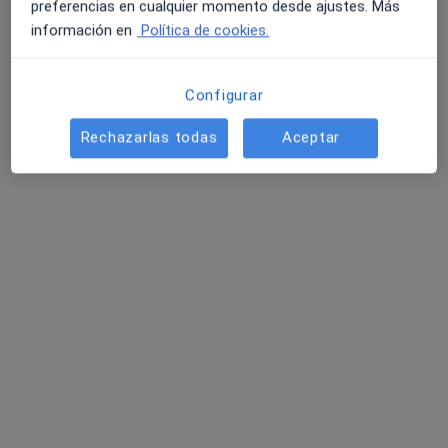
preferencias en cualquier momento desde ajustes. Más
información en
Política de cookies.
Configurar
Rechazarlas todas
Aceptar
Dr. Michel Angel Uehara Benites
·
Ver más
Otorrino
145 opiniones
c/ de la Loma 1, Madrid
•
Mapa
Hospital Virgen de la Paloma
Cirugía del colesteatoma
Precio sin especificar
Este especialista no ofrece reserva de cita online en esta dirección.
Pedir una cita