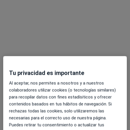
Dr. Joaquín Horna Rodríguez
·
Ver más
Tu privacidad es importante
Otorrino
933 opiniones
Al aceptar, nos permites a nosotros y a nuestros
C/ PRINCIPE DE VERGARA, 211 ESC. IZDA 1º-2, Madrid
•
Mapa
colaboradores utilizar cookies (o tecnologías similares)
Consultorio privado
para recopilar datos con fines estadísiticos y ofrecer
contenidos basados en tus hábitos de navegación. Si
Cirugía del colesteatoma
Precio sin especificar
rechazas todas las cookies, solo utilizaremos las
Este servicio no está disponible.
necesarias para el correcto uso de nuestra página.
Puedes retirar tu consentimiento o actualizar tus
Otros servicios