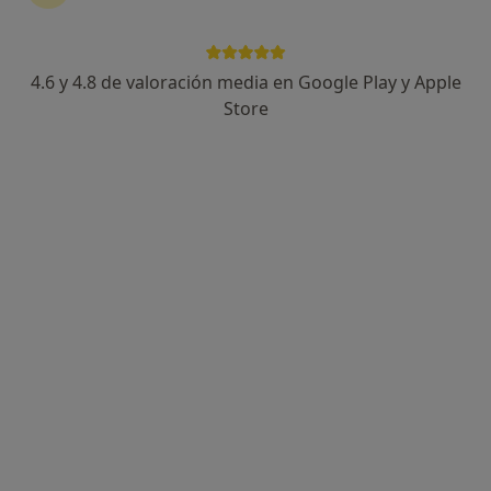
4.6 y 4.8 de valoración media en Google Play y Apple
Dr. Gustavo Vincent Pérez
Store
·
Ver más
Oftalmólogo
793 opiniones
Carrer de la Diputació 238, 4º 10ª, Barcelona
•
Mapa
Cedilás Oftalmología - Barcelona
Cirugía refractiva LASIK
Precio sin especificar
Este especialista no ofrece reserva de cita online en esta dirección.
Pedir una cita