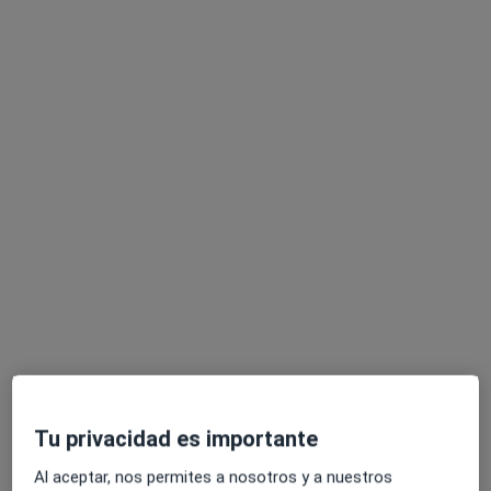
Cedilás Oftalmología - Barcelona
Oftalmólogo
762 opiniones
Carrer de la Diputació 238, 4º 10ª, Barcelona
•
Mapa
Cedilás Oftalmología - Barcelona
Cirugía refractiva LASIK
Precio sin especificar
Mostrar más servicios
Dr. Gustavo Vincent
Pérez
Tu privacidad es importante
Ningún profesional de este centro tiene citas disponibles
Al aceptar, nos permites a nosotros y a nuestros
Mostrar perfil