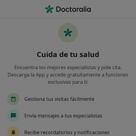
Men
Cirugía Refractiva Lasik • Badalona, Barcelona
Filtros
• 1
Seguro
Mapa
Cirugía refractiva LASIK en Badalona:
Cuida de tu salud
clínicas y especialistas
Así organizamos los resultados
Encuentra los mejores especialistas y pide cita.
Descarga la App y accede gratuitamente a funciones
exclusivas para ti:
¿Qué especialidad estás buscando?
Oftalmólogo
Ginecólogo
Médico general
Gestiona tus visitas fácilmente
Envía mensajes a tus especialistas
Recibe recordatorios y notificaciones