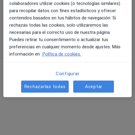
colaboradores utilizar cookies (o tecnologías similares)
para recopilar datos con fines estadísiticos y ofrecer
contenidos basados en tus hábitos de navegación. Si
rechazas todas las cookies, solo utilizaremos las
necesarias para el correcto uso de nuestra página.
Puedes retirar tu consentimiento o actualizar tus
preferencias en cualquier momento desde ajustes. Más
información en
Política de cookies.
Dr. Gonzalo García de Oteyza Delbès
Configurar
·
Ver más
Oftalmólogo, Oftalmólogo infantil
83 opiniones
Rechazarlas todas
Aceptar
Carrer del Doctor Carulla 31 Bajos, Barcelona
•
Mapa
Clínica Oftalmológica García de Oteyza
Cirugía refractiva LASIK
Precio sin especificar
Este servicio no está disponible.
Otros servicios