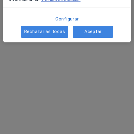
Configurar
Rechazarlas todas
Aceptar
Dr. Joan Matas Dalmases
·
Ver más
Ginecólogo
28 opiniones
Passeig del Terraplè 17, Molins de Rei
•
Mapa
EV Medical Molins
Colocación del DIU
Precio sin especificar
Este especialista no ofrece reserva de cita online en esta dirección.
Pedir una cita