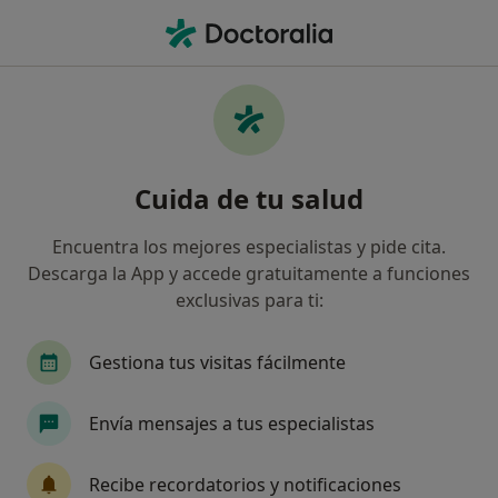
Men
Colocación Del Diu • Sant Joan Despí, Barcelona
Filtros
• 1
Seguro
Mapa
Colocación del DIU en Sant Joan Despí:
Cuida de tu salud
clínicas y especialistas
Así organizamos los resultados
Encuentra los mejores especialistas y pide cita.
Descarga la App y accede gratuitamente a funciones
exclusivas para ti:
¿Qué especialidad estás buscando?
Ginecólogo
Angiólogo y cirujano vascular
Gestiona tus visitas fácilmente
Envía mensajes a tus especialistas
Recibe recordatorios y notificaciones