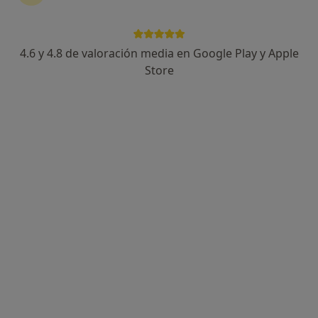
4.6 y 4.8 de valoración media en Google Play y Apple
Dra. Virginia Borobio Florian
Store
·
Ver más
Ginecólogo
201 opiniones
Carretera Marina 11, El Prat de Llobregat
•
Mapa
Carretera Marina 11 08820 El Prat de Llobregat
Colocación del DIU
Precio sin especificar
Este servicio no está disponible.
Otros servicios