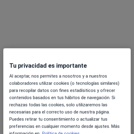
Torreblanca Salut Centre Mèdic - Clinica
Dental
·
Ver más
Acupuntor, Alergólogo, Analista clínico
103 opiniones
Pza. Mª Aurelia Campmany, 3-Bajos B, Sant Joan Despí
•
Mapa
Tu privacidad es importante
Torreblanca Salut Centre Mèdic - Clinica Dental
Colocación del DIU
Precio sin especificar
Al aceptar, nos permites a nosotros y a nuestros
Mostrar más servicios
colaboradores utilizar cookies (o tecnologías similares)
para recopilar datos con fines estadísiticos y ofrecer
Ningún profesional de este centro tiene citas disponibles
contenidos basados en tus hábitos de navegación. Si
rechazas todas las cookies, solo utilizaremos las
Mostrar perfil
necesarias para el correcto uso de nuestra página.
Puedes retirar tu consentimiento o actualizar tus
preferencias en cualquier momento desde ajustes. Más
información en
Política de cookies.