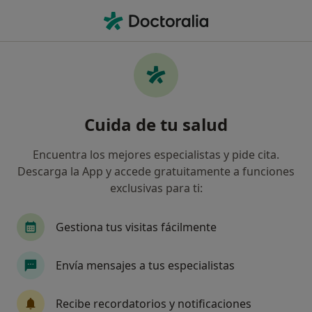
Men
Consulta De Pacientes Con Dolor Crónico • Terrassa, Barcelona
Filtros
• 1
Seguro
Mapa
Consulta de pacientes con dolor crónico en
Cuida de tu salud
Terrassa: clínicas y especialistas
Así organizamos los resultados
Encuentra los mejores especialistas y pide cita.
Descarga la App y accede gratuitamente a funciones
exclusivas para ti:
¿Qué especialidad estás buscando?
Médico general
Acupuntor
Anestesista
Gestiona tus visitas fácilmente
Envía mensajes a tus especialistas
Recibe recordatorios y notificaciones