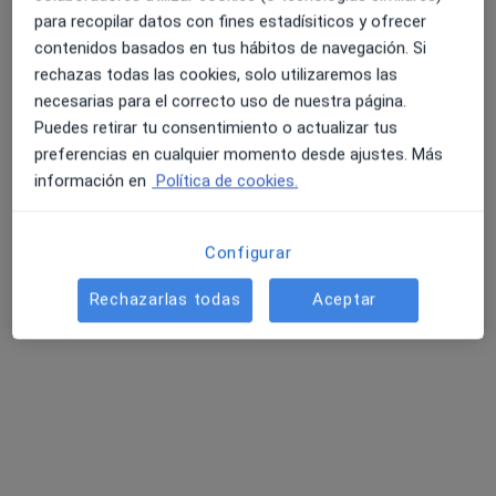
para recopilar datos con fines estadísiticos y ofrecer
contenidos basados en tus hábitos de navegación. Si
rechazas todas las cookies, solo utilizaremos las
necesarias para el correcto uso de nuestra página.
Puedes retirar tu consentimiento o actualizar tus
preferencias en cualquier momento desde ajustes. Más
Dr. Jean Clave
información en
Política de cookies.
Anestesista
Plaça dels Drets Humans 3, Terrassa
•
Mapa
Configurar
Aptima Centre Clinic Mutua de Terrassa - C. Goleta - Terrassa
Rechazarlas todas
Aceptar
Consulta de pacientes con dolor crónico
Servicio gratuito
Este especialista no ofrece reserva de cita online en esta dirección.
Pedir una cita