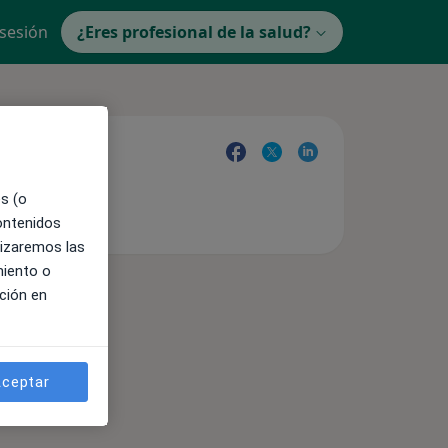
 sesión
¿Eres profesional de la salud?
es (o
contenidos
lizaremos las
miento o
ción en
ceptar