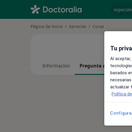
especiali
Página De Inicio
Servicios
Curas
Tu priv
Al aceptar,
Información
Pregunta al Experto
tecnologías
basados en
necesarias
actualizar
Política d
Configura