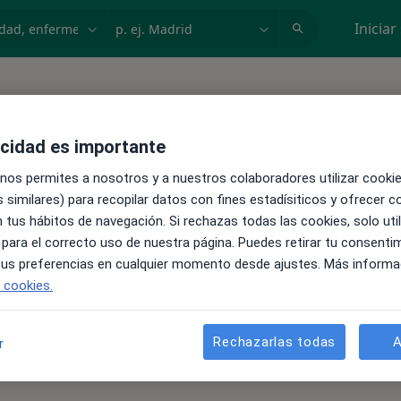
dad, enfermedad o nombre
p. ej. Madrid
Iniciar
acidad es importante
 nos permites a nosotros y a nuestros colaboradores utilizar cooki
 similares) para recopilar datos con fines estadísiticos y ofrecer 
 tus hábitos de navegación. Si rechazas todas las cookies, solo uti
 para el correcto uso de nuestra página. Puedes retirar tu consenti
 tus preferencias en cualquier momento desde ajustes. Más informa
e cookies.
Rechazarlas todas
A
r