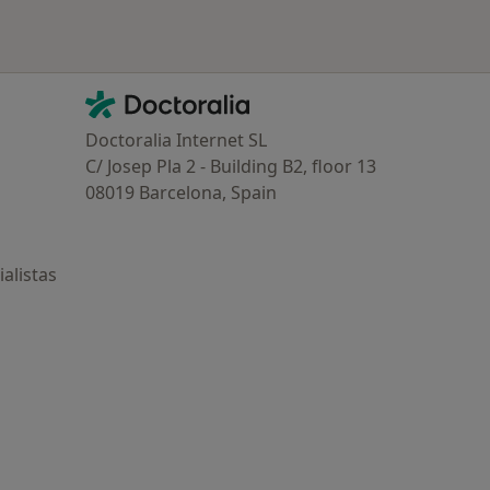
Contacto
Doctoralia - Página de inicio
Doctoralia Internet SL
C/ Josep Pla 2 - Building B2, floor 13
08019 Barcelona, Spain
alistas