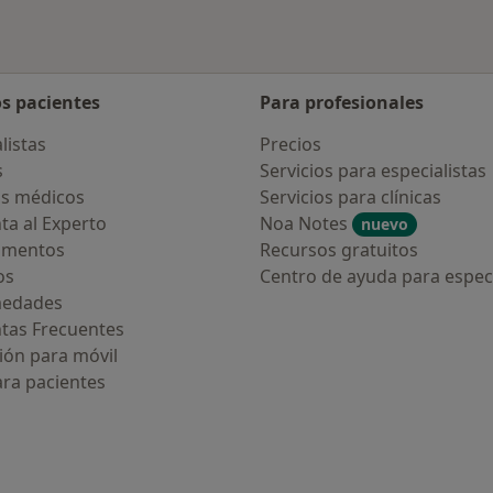
os pacientes
Para profesionales
listas
Precios
s
Servicios para especialistas
s médicos
Servicios para clínicas
ta al Experto
Noa Notes
nuevo
amentos
Recursos gratuitos
os
Centro de ayuda para especi
medades
tas Frecuentes
ión para móvil
ara pacientes