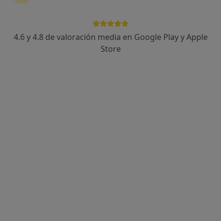
4.6 y 4.8 de valoración media en Google Play y Apple
Francisco Miguel Justicia León
Store
·
Ver más
Psicólogo, Sexólogo
88 opiniones
Dirección
Online
Calle Mariano Luiña, 54, Elche
•
Mapa
Permítete - Centro de Psicología
Diagnóstico y tratamiento de los trastornos alimentarios
50 €
Este especialista no ofrece reserva de cita online en esta dirección.
Pedir una cita