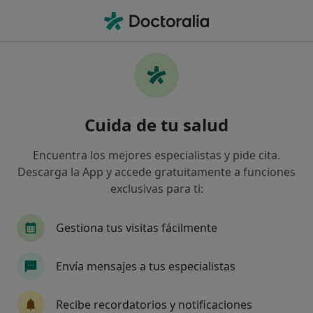
Men
Diagnóstico Y Tratamiento De Los Trastornos Alimentarios • Elx, Alicante
Filtros
• 1
Mapa
Diagnóstico y tratamiento de los trastornos
Cuida de tu salud
alimentarios en Elx: clínicas y especialistas
Así organizamos los resultados
Encuentra los mejores especialistas y pide cita.
Descarga la App y accede gratuitamente a funciones
exclusivas para ti:
¿Qué especialidad estás buscando?
Psicólogo
Dietista Nutricionista
Psicólogo
Gestiona tus visitas fácilmente
Envía mensajes a tus especialistas
Recibe recordatorios y notificaciones