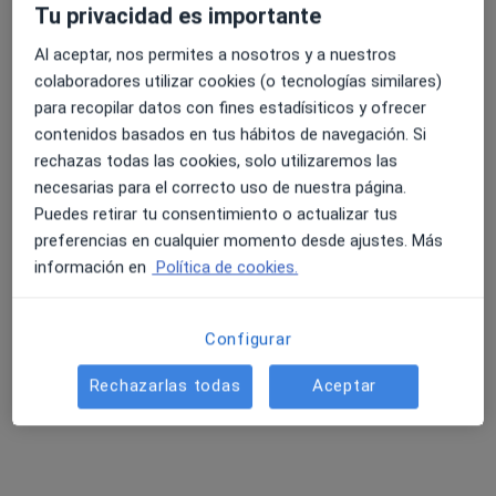
Tu privacidad es importante
Este especialista no ofrece reserva de cita online en esta dirección.
Al aceptar, nos permites a nosotros y a nuestros
Pedir una cita
colaboradores utilizar cookies (o tecnologías similares)
para recopilar datos con fines estadísiticos y ofrecer
contenidos basados en tus hábitos de navegación. Si
rechazas todas las cookies, solo utilizaremos las
necesarias para el correcto uso de nuestra página.
Puedes retirar tu consentimiento o actualizar tus
preferencias en cualquier momento desde ajustes. Más
información en
Política de cookies.
CH Integrativo
Configurar
57 opiniones
Rechazarlas todas
Aceptar
C/ Ample, 14, Entresuelo, Elche
•
Mapa
CH Integrativo
Diagnóstico y tratamiento de los trastornos alimentarios
Precio sin especificar
Mostrar más servicios