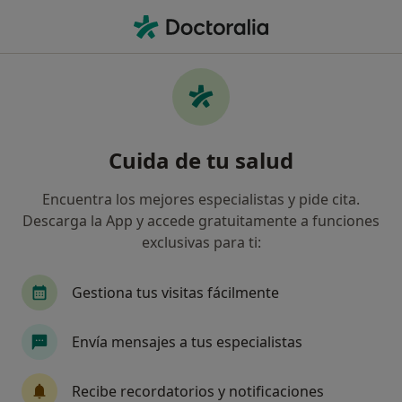
Men
Diagnóstico Y Tratamiento Para La Depresión • Pamplona, Navarra
Filtros
• 1
Seguro
Mapa
Diagnóstico y tratamiento para la
Cuida de tu salud
depresión en Pamplona: clínicas y
especialistas
Encuentra los mejores especialistas y pide cita.
Así organizamos los resultados
Descarga la App y accede gratuitamente a funciones
exclusivas para ti:
¿Qué especialidad estás buscando?
Gestiona tus visitas fácilmente
Psicólogo
Psicólogo infantil
Médico gener
Envía mensajes a tus especialistas
Recibe recordatorios y notificaciones