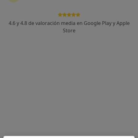
4.6 y 4.8 de valoración media en Google Play y Apple
Store
Leticia Urdaci
·
Ver más
Psicóloga, Psicóloga infantil
74 opiniones
Dirección 1
Dirección 2
Online
Travesía Francisco Alesón 4, bajo, Pamplona
•
Mapa
Centro Psicología Altego
Diagnóstico y tratamiento para la depresión
desde 70 €
Este especialista no ofrece reserva de cita online en esta dirección.
Pedir una cita