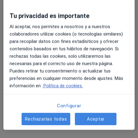
Tu privacidad es importante
Al aceptar, nos permites a nosotros y a nuestros
colaboradores utilizar cookies (o tecnologías similares)
para recopilar datos con fines estadísiticos y ofrecer
contenidos basados en tus hábitos de navegación. Si
rechazas todas las cookies, solo utilizaremos las
Opción de pago online
necesarias para el correcto uso de nuestra página.
Dr. David García Calero
Puedes retirar tu consentimiento o actualizar tus
·
Ver más
Sexólogo, Médico general
preferencias en cualquier momento desde ajustes. Más
101 opiniones
información en
Política de cookies.
Dirección
Online
Configurar
Avenida de Sancho el Fuerte, 75. Centro Ad Hoc. Consulta 3, Pamplona
•
Mapa
Rechazarlas todas
Aceptar
David Garcia Calero
Diagnóstico y tratamiento para la depresión
75 €