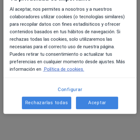
Al aceptar, nos permites a nosotros y a nuestros
colaboradores utilizar cookies (o tecnologías similares)
para recopilar datos con fines estadísiticos y ofrecer
contenidos basados en tus hábitos de navegación. Si
rechazas todas las cookies, solo utilizaremos las
necesarias para el correcto uso de nuestra página.
Mª Teresa Hermo López
Puedes retirar tu consentimiento o actualizar tus
·
Ver más
Psicólogo
preferencias en cualquier momento desde ajustes. Más
94 opiniones
información en
Política de cookies.
Dirección
Online
Configurar
San Marcos, 23-1º A, Lugo
•
Mapa
Rechazarlas todas
Aceptar
San Marcos, 23-1º A, Lugo
Estimulación cognitiva
Precio sin especificar
Este especialista no ofrece reserva de cita online en esta dirección.