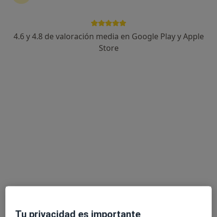
4.6 y 4.8 de valoración media en Google Play y Apple
Lidya González Rodríguez
Store
·
Ver más
Psicóloga
11 opiniones
Dirección
Online
Rúa Concepción Arenal 15, Lugo
•
Mapa
Clínica Concepción Arenal
Estimulación cognitiva
60 €
Este especialista no ofrece reserva de cita online en esta dirección.
Pedir una cita
Tu privacidad es importante