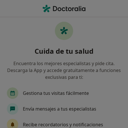
Men
Estimulación Cognitiva • Lugo, Lugo
Filtros
• 1
Mapa
Estimulación cognitiva en Lugo: clínicas y
Cuida de tu salud
especialistas
Así organizamos los resultados
Encuentra los mejores especialistas y pide cita.
Descarga la App y accede gratuitamente a funciones
exclusivas para ti:
¿Qué especialidad estás buscando?
Psicólogo
Logopeda
Gestiona tus visitas fácilmente
Envía mensajes a tus especialistas
Recibe recordatorios y notificaciones