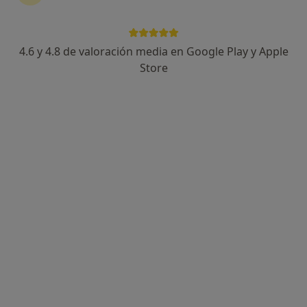
4.6 y 4.8 de valoración media en Google Play y Apple
Dr. Daynier Herrera Barreda
Store
·
Ver más
Médico estético, Médico general
32 opiniones
Experto en Medicina Estética y Endolifting
Máster en Medicina Estética, Formador Endolifting
Emapatía, cercanía y resultados naturales
Dirección
Online
Calle San Pedro de Alcántara 10, Bajo, Cáceres
•
Mapa
Clínica Dr. Daynier Herrera Barreda
Infiltraciones de ácido hialurónico
Precio sin especificar
Este servicio no está disponible.