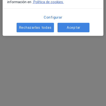
información en
Política de cookies.
Pedir una cita
Configurar
Rechazarlas todas
Aceptar
Dr. Duarte Gibellino Coelho Achega
·
Ver más
Médico estético
42 opiniones
Calle San Pedro de Alcántara 7, Cáceres
•
Mapa
Mimai Clinic
Infiltraciones de ácido hialurónico
Precio sin especificar
Este especialista no ofrece reserva de cita online en esta dirección.