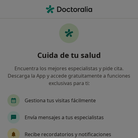
Men
Infiltraciones De Ácido Hialurónico • Cáceres, Cáceres
Filtros
• 1
Seguro
Mapa
Infiltraciones de ácido hialurónico en
Cuida de tu salud
Cáceres: clínicas y especialistas
Así organizamos los resultados
Encuentra los mejores especialistas y pide cita.
Descarga la App y accede gratuitamente a funciones
exclusivas para ti:
¿Cuál es tu compañía aseguradora?
Asisa
Sanitas
DKV Seguros
Mapfre
Gestiona tus visitas fácilmente
Envía mensajes a tus especialistas
Recibe recordatorios y notificaciones