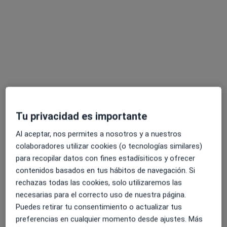
Otros servicios
Tu privacidad es importante
Dr. Juan Diego Bonilla Mendoza
Al aceptar, nos permites a nosotros y a nuestros
·
Ver más
Dentista
colaboradores utilizar cookies (o tecnologías similares)
167 opiniones
para recopilar datos con fines estadísiticos y ofrecer
contenidos basados en tus hábitos de navegación. Si
CALLE SANTA JOAQUINA DE VEDRUNA 15 PATIO TRASERO ENCIMA COVIRAN, Cáceres
•
Mapa
rechazas todas las cookies, solo utilizaremos las
CLINICA RODRIGUEZ-CABEZAS
necesarias para el correcto uso de nuestra página.
Infiltraciones de ácido hialurónico
desde 99 €
Puedes retirar tu consentimiento o actualizar tus
Este especialista no ofrece reserva de cita online en esta dirección.
preferencias en cualquier momento desde ajustes. Más