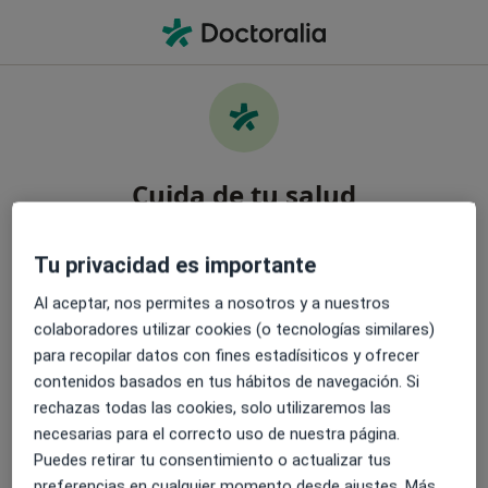
Men
¿Qué estás buscando?
Página De Inicio
Servicios
Masaje Californiano
Cuida de tu salud
Encuentra los mejores especialistas y pide cita.
Información
Pregunta al Experto
Tu privacidad es importante
Descarga la App y accede gratuitamente a funciones
exclusivas para ti:
Al aceptar, nos permites a nosotros y a nuestros
colaboradores utilizar cookies (o tecnologías similares)
Gestiona tus visitas fácilmente
para recopilar datos con fines estadísiticos y ofrecer
contenidos basados en tus hábitos de navegación. Si
rechazas todas las cookies, solo utilizaremos las
Envía mensajes a tus especialistas
Servicio
necesarias para el correcto uso de nuestra página.
Puedes retirar tu consentimiento o actualizar tus
Términos y condiciones
Recibe recordatorios y notificaciones
preferencias en cualquier momento desde ajustes. Más