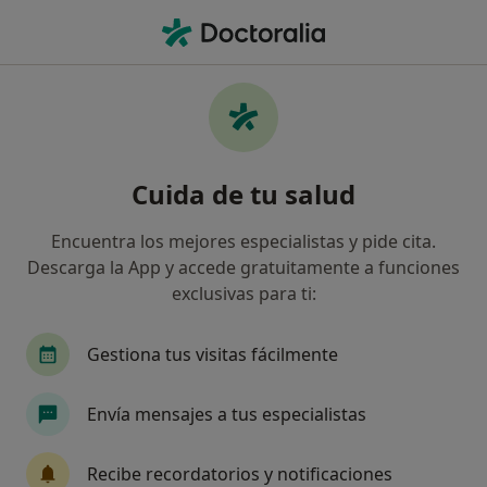
Men
Osteopatía En La Preparación Del Parto • Gavà, Barcelona
Filtros
• 1
Seguro
Mapa
Osteopatía en la preparación del parto en
Cuida de tu salud
Gavà: clínicas y especialistas
Así organizamos los resultados
Encuentra los mejores especialistas y pide cita.
Descarga la App y accede gratuitamente a funciones
exclusivas para ti:
¿Qué especialidad estás buscando?
Osteópata
Fisioterapeuta
Terapeuta com
Gestiona tus visitas fácilmente
Envía mensajes a tus especialistas
Recibe recordatorios y notificaciones