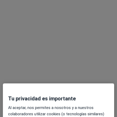
Franklin Golay
·
Ver más
Osteópata
352 opiniones
Carrer Gran de Gràcia 1, Barcelona
•
Mapa
BCN OSTEOPATIA
Osteopatía en la preparación del parto
Precio sin especificar
Este especialista no ofrece reserva de cita online en esta dirección.
Tu privacidad es importante
Pedir una cita
Al aceptar, nos permites a nosotros y a nuestros
colaboradores utilizar cookies (o tecnologías similares)