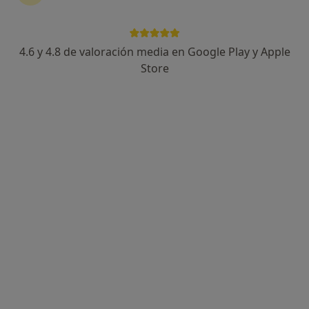
4.6 y 4.8 de valoración media en Google Play y Apple
Caroline Sinna Boulant
Store
Osteópata
23 opiniones
Carrer de París 46, timbre 200, escalera derecha, piso 1, puerta izd llamada "VUIT", Barcelona
•
Mapa
Osteopatia
Osteopatía en la preparación del parto
65 €
Este especialista no ofrece reserva de cita online en esta dirección.
Pedir una cita