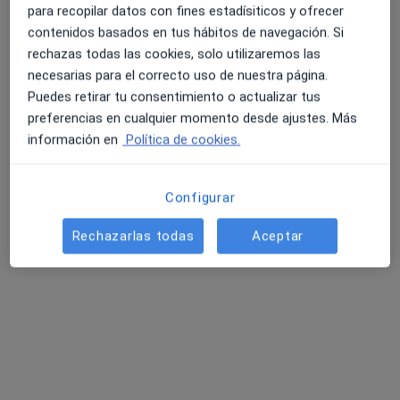
para recopilar datos con fines estadísiticos y ofrecer
contenidos basados en tus hábitos de navegación. Si
rechazas todas las cookies, solo utilizaremos las
necesarias para el correcto uso de nuestra página.
Puedes retirar tu consentimiento o actualizar tus
preferencias en cualquier momento desde ajustes. Más
información en
Política de cookies.
Opción de pago online
Anna Torra
Configurar
·
Ver más
Fisioterapeuta, Osteópata
28 opiniones
Rechazarlas todas
Aceptar
Carrer de Tavern 34, Barcelona
•
Mapa
EquilibrA'T
Osteopatía en la preparación del parto
62 €
Este especialista no ofrece reserva de cita online en esta dirección.
Pedir una cita