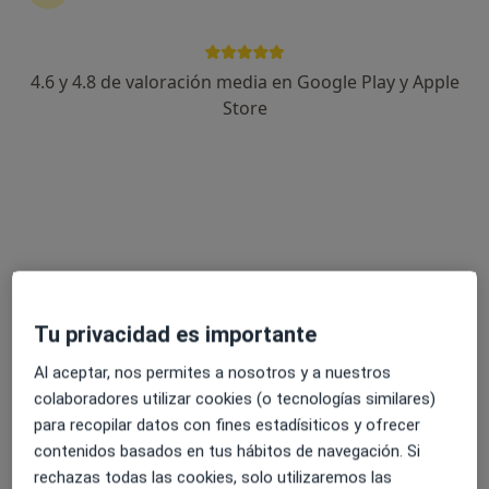
4.6 y 4.8 de valoración media en Google Play y Apple
Dra. Maria Constanza Pacheco Santander
Store
·
Ver más
Psiquiatra
Avda. Dret de Reunió s/n, Alzira
•
Mapa
Affidea Clínica Tecma
Primera visita Psiquiatría
Precio sin especificar
Este especialista no ofrece reserva de cita online en esta dirección.
Tu privacidad es importante
Pedir una cita
Al aceptar, nos permites a nosotros y a nuestros
colaboradores utilizar cookies (o tecnologías similares)
para recopilar datos con fines estadísiticos y ofrecer
contenidos basados en tus hábitos de navegación. Si
rechazas todas las cookies, solo utilizaremos las