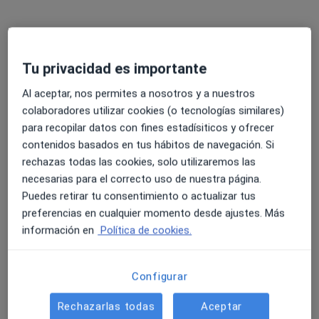
Dr. Iván Pérez Coto
·
Ver
Traumatólogo, Especialista en medicina regenerativa
Tu privacidad es importante
más
Al aceptar, nos permites a nosotros y a nuestros
86 opiniones
colaboradores utilizar cookies (o tecnologías similares)
para recopilar datos con fines estadísiticos y ofrecer
Dirección 1
Dirección 2
Dirección 3
Onlin
contenidos basados en tus hábitos de navegación. Si
rechazas todas las cookies, solo utilizaremos las
Calle General Suárez Vales, 40, Gijón
•
Mapa
necesarias para el correcto uso de nuestra página.
Hospital Ribera Covadonga
Puedes retirar tu consentimiento o actualizar tus
Primera visita Traumatología y Cirugía Ortopédica
120 €
preferencias en cualquier momento desde ajustes. Más
información en
Política de cookies.
Este especialista no ofrece reserva de cita online en esta dirección.
Pedir una cita
Configurar
Rechazarlas todas
Aceptar