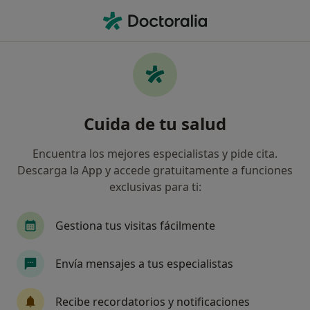
Men
Primera Visita Traumatología Y Cirugía Ortopédica • Gijón, Asturias
Filtros
• 1
Seguro
Mapa
Primera visita Traumatología y Cirugía
Cuida de tu salud
Ortopédica en Gijón: clínicas y especialistas
Así organizamos los resultados
Encuentra los mejores especialistas y pide cita.
Descarga la App y accede gratuitamente a funciones
exclusivas para ti:
¿Qué especialidad estás buscando?
Traumatólogo
Angiólogo y cirujano vascular
Gestiona tus visitas fácilmente
Envía mensajes a tus especialistas
Recibe recordatorios y notificaciones