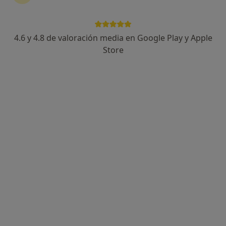
4.6 y 4.8 de valoración media en Google Play y Apple
Dr. José Fernando Muñoz González
Store
·
Ver más
Traumatólogo
1 opinión
GENERAL SUAREZ VALDES, 40, Gijón
•
Mapa
Hospital Ribera Covadonga
Primera visita Traumatología y Cirugía Ortopédica
Precio sin especificar
Este especialista no ofrece reserva de cita online en esta dirección.
Pedir una cita