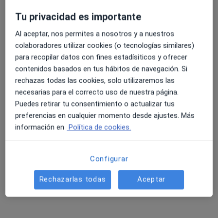
Tu privacidad es importante
Dentista
Naron
Al aceptar, nos permites a nosotros y a nuestros
colaboradores utilizar cookies (o tecnologías similares)
Reservar cita
para recopilar datos con fines estadísiticos y ofrecer
Griselda Vives Samper
contenidos basados en tus hábitos de navegación. Si
rechazas todas las cookies, solo utilizaremos las
Dentista
necesarias para el correcto uso de nuestra página.
Tarragona
Puedes retirar tu consentimiento o actualizar tus
preferencias en cualquier momento desde ajustes. Más
Reservar cita
información en
Política de cookies.
Daniel Alejandro Lanza Guillen
Configurar
Dentista
Leganés
Rechazarlas todas
Aceptar