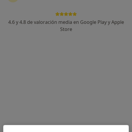
Miriam Moreno Lameiro
Dentista
4.6 y 4.8 de valoración media en Google Play y Apple
Sabadell
Store
Reservar cita
Silvia Font de Rubinat García
Dentista
Tarragona
Reservar cita
Ana Gutierrez Cortés
Dentista
Tarragona
Reservar cita
Paula Paredes Lopez