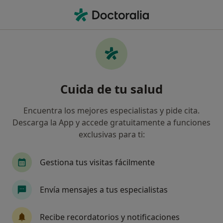
Men
¿Qué estás buscando?
Página De Inicio
Servicios
Prótesis Dentales
Prótesis dentales - Información,
Cuida de tu salud
expertos y preguntas frecuentes
Encuentra los mejores especialistas y pide cita.
Descarga la App y accede gratuitamente a funciones
exclusivas para ti:
Información
Pregunta al Experto
Gestiona tus visitas fácilmente
Expertos en prótesis dentales
Envía mensajes a tus especialistas
Recibe recordatorios y notificaciones