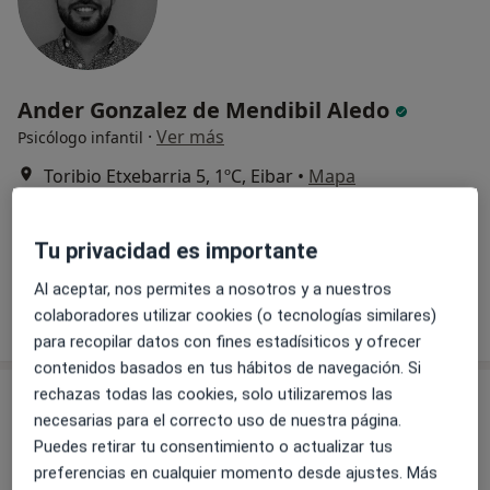
Ander Gonzalez de Mendibil Aledo
·
Ver más
Psicólogo infantil
Toribio Etxebarria 5, 1ºC, Eibar
•
Mapa
Psicología y Psicoterapia González de Mendibil
Psicoterapia infantil
Servicio gratuito
Tu privacidad es importante
Este especialista no ofrece reserva de cita online en esta dirección.
Al aceptar, nos permites a nosotros y a nuestros
Pedir una cita
colaboradores utilizar cookies (o tecnologías similares)
para recopilar datos con fines estadísiticos y ofrecer
contenidos basados en tus hábitos de navegación. Si
rechazas todas las cookies, solo utilizaremos las
necesarias para el correcto uso de nuestra página.
Puedes retirar tu consentimiento o actualizar tus
preferencias en cualquier momento desde ajustes. Más