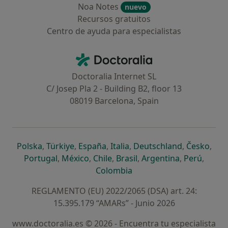
Noa Notes
nuevo
Recursos gratuitos
Centro de ayuda para especialistas
Contacto
Doctoralia - Página de inicio
Doctoralia Internet SL
C/ Josep Pla 2 - Building B2, floor 13
08019 Barcelona, Spain
se abre en una nueva pestaña
se abre en una nueva pestaña
se abre en una nueva pestaña
se abre en una nueva pes
se abre en 
se a
Polska
,
Türkiye
,
España
,
Italia
,
Deutschland
,
Česko
,
se abre en una nueva pestaña
se abre en una nueva pestaña
se abre en una nueva pestaña
se abre en una nueva p
se abre en 
se abr
Portugal
,
México
,
Chile
,
Brasil
,
Argentina
,
Perú
,
se abre en una nueva pe
Colombia
REGLAMENTO (EU) 2022/2065 (DSA) art. 24:
15.395.179 “AMARs” - Junio 2026
www.doctoralia.es © 2026 - Encuentra tu especialista