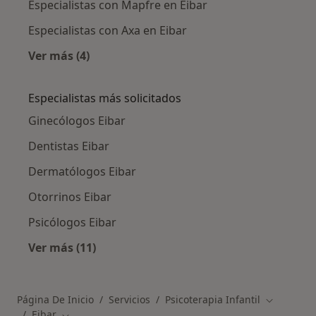
Especialistas con Mapfre en Eibar
Especialistas con Axa en Eibar
Ver más (4)
Más en esta categoría: Aseguradoras en Eibar
Especialistas más solicitados
Ginecólogos Eibar
Dentistas Eibar
Dermatólogos Eibar
Otorrinos Eibar
Psicólogos Eibar
Ver más (11)
Más en esta categoría: Especialistas más soli
Página De Inicio
Servicios
Psicoterapia Infantil
Cambiar d
Eibar
Cambiar de ciudad