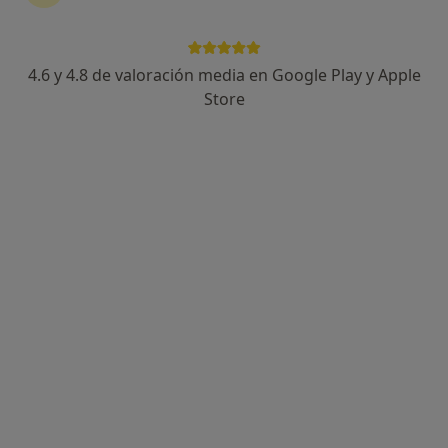
4.6 y 4.8 de valoración media en Google Play y Apple
José Agut Abril
Store
·
Ver más
Fisioterapeuta, Osteópata
213 opiniones
Carrer Santa Marta 19, Mataró
•
Mapa
Fisioterapia y Osteopatía MOV
Rehabilitación del aparato locomotor
Precio sin especificar
Este servicio no está disponible.
Otros servicios