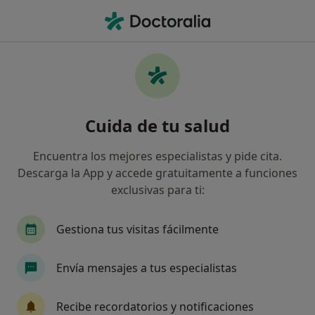
Men
Rehabilitación Del Aparato Locomotor • Mataró, Barcelona
Filtros
• 1
Seguro
Mapa
Rehabilitación del aparato locomotor en
Cuida de tu salud
Mataró: clínicas y especialistas
Así organizamos los resultados
Encuentra los mejores especialistas y pide cita.
Descarga la App y accede gratuitamente a funciones
exclusivas para ti:
¿Qué especialidad estás buscando?
Fisioterapeuta
Osteópata
Especialista en
Gestiona tus visitas fácilmente
Envía mensajes a tus especialistas
Recibe recordatorios y notificaciones