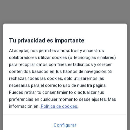
Dra. Silvia Treviño Monjas
·
Ver más
Especialista en medicina del deporte
117 opiniones
Tu privacidad es importante
Al aceptar, nos permites a nosotros y a nuestros
Dirección
Online
colaboradores utilizar cookies (o tecnologías similares)
para recopilar datos con fines estadísiticos y ofrecer
Carrer Sant Josep de Calassanç 34, Mataró
•
Mapa
contenidos basados en tus hábitos de navegación. Si
MARSI Salut i Esport
rechazas todas las cookies, solo utilizaremos las
Rehabilitación del aparato locomotor
desde 35 €
necesarias para el correcto uso de nuestra página.
Puedes retirar tu consentimiento o actualizar tus
Este especialista no ofrece reserva de cita online en esta dirección.
preferencias en cualquier momento desde ajustes. Más
Pedir una cita
información en
Política de cookies.
Configurar