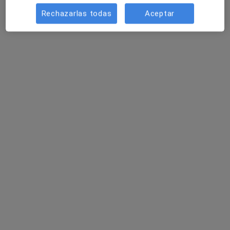
Rechazarlas todas
Aceptar
Fisioterapia y Osteopatía MOV
Fisioterapeuta, Osteópata
237 opiniones
Carrer Santa Marta 19, Mataró
•
Mapa
Fisioterapia y Osteopatía MOV
Rehabilitación del aparato locomotor
Precio sin especificar
Mostrar más servicios
José Agut Abril
Bet Roura Esteve
Ningún profesional de este centro tiene citas disponibles