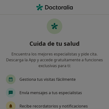
Men
Relajación • Gines, Sevilla
Filtros
• 1
Seguro
Mapa
Relajación en Gines: clínicas y especialistas
Cuida de tu salud
Así organizamos los resultados
Encuentra los mejores especialistas y pide cita.
Descarga la App y accede gratuitamente a funciones
¿Qué especialidad estás buscando?
exclusivas para ti:
Psicólogo
Alergólogo
Analista clínico
Gestiona tus visitas fácilmente
Envía mensajes a tus especialistas
Recibe recordatorios y notificaciones