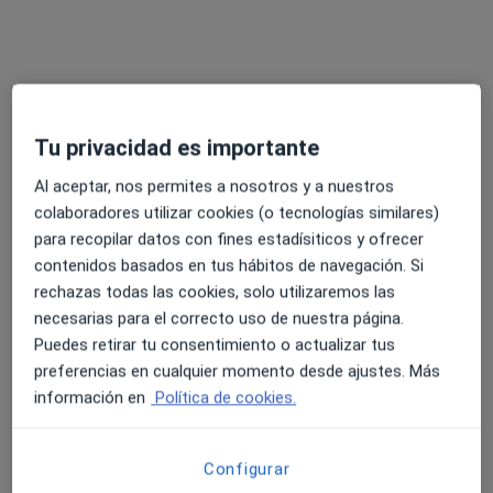
Pedir una cita
Tu privacidad es importante
Al aceptar, nos permites a nosotros y a nuestros
colaboradores utilizar cookies (o tecnologías similares)
para recopilar datos con fines estadísiticos y ofrecer
Opción de pago online
contenidos basados en tus hábitos de navegación. Si
Soraya González Cerqueira
rechazas todas las cookies, solo utilizaremos las
necesarias para el correcto uso de nuestra página.
·
Ver más
Psicóloga
Puedes retirar tu consentimiento o actualizar tus
77 opiniones
preferencias en cualquier momento desde ajustes. Más
información en
Política de cookies.
Dirección
Online 1
Online 2
Calle Colón, 2 B, Gines
•
Mapa
Configurar
Brava Psicología