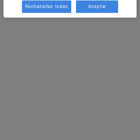
Rechazarlas todas
Aceptar
Relajación
60 €
Este especialista no ofrece reserva de cita online en esta dirección.
Pedir una cita
Opción de pago online
Lucía Martín Gutiérrez
·
Ver más
Psicóloga
13 opiniones