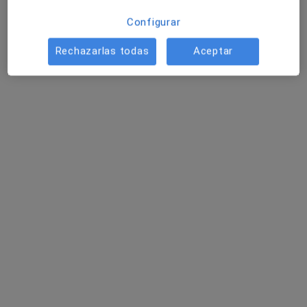
Configurar
Rechazarlas todas
Aceptar
Clínica Dental Dres Sánchez Caballo -
Morón de la Frontera
Cirujano oral y maxilofacial, Dentista, Dentista infantil
1 opinión
C/ CARRERA 15 LOCAL B, Morón de la Frontera
•
Mapa
Clínica Dental Dres Sánchez Caballo - Morón de la Frontera
Resección de tumores benignos intraorales
Precio sin especificar
Mostrar más servicios
Dra. María
Concepción Sánchez
Caballo