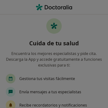
Men
Resección De Tumores Benignos Intraorales • Morón de la Frontera, Sevilla
Filtros
• 1
Seguro
Mapa
Resección de tumores benignos intraorales
Cuida de tu salud
en Morón de la Frontera: clínicas y
especialistas
Encuentra los mejores especialistas y pide cita.
Así organizamos los resultados
Descarga la App y accede gratuitamente a funciones
exclusivas para ti:
¿Qué especialidad estás buscando?
Gestiona tus visitas fácilmente
Dentista
Dentista infantil
Cirujano oral y
Envía mensajes a tus especialistas
Recibe recordatorios y notificaciones