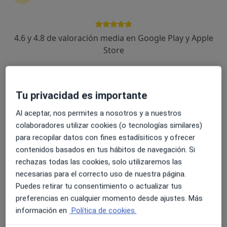
4.6 y 4.8 de valoración media en Google Play y Apple
Store
Dra. María Concepción Sánchez Caballo
·
Ver más
Dentista, Dentista infantil
13 opiniones
Tu privacidad es importante
C/ CARRERA 15 LOCAL B, Morón de la Frontera
•
Mapa
Al aceptar, nos permites a nosotros y a nuestros
Clínica Dental Dres Sánchez Caballo - Morón de la Frontera
colaboradores utilizar cookies (o tecnologías similares)
Resección de tumores benignos intraorales
Precio sin especificar
para recopilar datos con fines estadísiticos y ofrecer
Este especialista no ofrece reserva de cita online en esta dirección.
contenidos basados en tus hábitos de navegación. Si
rechazas todas las cookies, solo utilizaremos las
Pedir una cita
necesarias para el correcto uso de nuestra página.
Puedes retirar tu consentimiento o actualizar tus
preferencias en cualquier momento desde ajustes. Más
información en
Política de cookies.