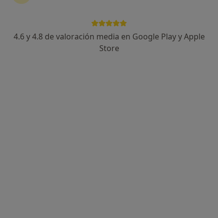
4.6 y 4.8 de valoración media en Google Play y Apple
Alejandro Peña Gómez
Store
·
Ver más
Podólogo, Podólogo infantil
386 opiniones
Calle Dresde 4, portal 6, local 1, Sevilla
•
Mapa
Poddal Podología y Biomecánica
Revisión de soportes plantares (plantillas)
Precio sin especificar
Este especialista no ofrece reserva de cita online en esta dirección.
Pedir una cita