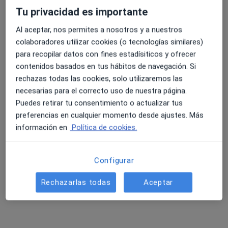
Tu privacidad es importante
Al aceptar, nos permites a nosotros y a nuestros
colaboradores utilizar cookies (o tecnologías similares)
Alejandro Roás Bernal
para recopilar datos con fines estadísiticos y ofrecer
·
Ver más
Podólogo
contenidos basados en tus hábitos de navegación. Si
56 opiniones
rechazas todas las cookies, solo utilizaremos las
Calle Dresde 4, portal 6, local 1, Sevilla
•
Mapa
necesarias para el correcto uso de nuestra página.
Poddal Podología y Biomecánica
Puedes retirar tu consentimiento o actualizar tus
preferencias en cualquier momento desde ajustes. Más
Revisión de soportes plantares (plantillas)
Precio sin especificar
información en
Política de cookies.
Este especialista no ofrece reserva de cita online en esta dirección.
Pedir una cita
Configurar
Rechazarlas todas
Aceptar