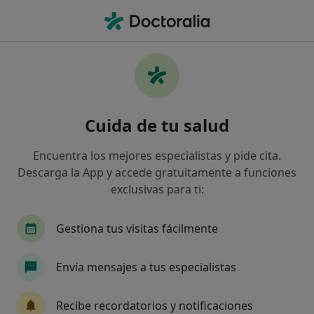
Men
Revisión De Soportes Plantares Plantillas • Sevilla, Sevilla
Filtros
• 1
Seguro
Mapa
Revisión de soportes plantares (plantillas)
Cuida de tu salud
en Sevilla: clínicas y especialistas
Así organizamos los resultados
Encuentra los mejores especialistas y pide cita.
Descarga la App y accede gratuitamente a funciones
exclusivas para ti:
¿Qué especialidad estás buscando?
Podólogo
Fisioterapeuta
Dietista Nutrici
Gestiona tus visitas fácilmente
Envía mensajes a tus especialistas
Recibe recordatorios y notificaciones