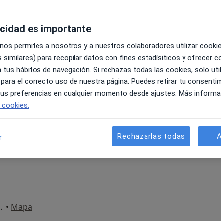
acidad es importante
 nos permites a nosotros y a nuestros colaboradores utilizar cooki
pa
 similares) para recopilar datos con fines estadísiticos y ofrecer 
 tus hábitos de navegación. Si rechazas todas las cookies, solo uti
30 €
 para el correcto uso de nuestra página. Puedes retirar tu consenti
 tus preferencias en cualquier momento desde ajustes. Más informa
e cookies.
La reserva de cita online no está dispon
Sanchez
Rechazarlas todas
A
r
Pedir una cita
OS MONTEQUINTO LOCAL 8, Dos Hermanas
•
Mapa