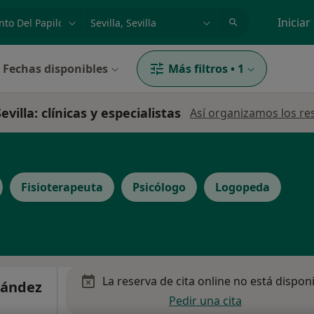
dad, enfermedad o nombre
p. ej. Madrid
Iniciar
Fechas disponibles
Más filtros
•
1
illa: clínicas y especialistas
Así organizamos los re
Fisioterapeuta
Psicólogo
Logopeda
La reserva de cita online no está dispon
nández
Pedir una cita