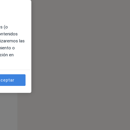
es (o
contenidos
lizaremos las
miento o
ción en
ible
ceptar