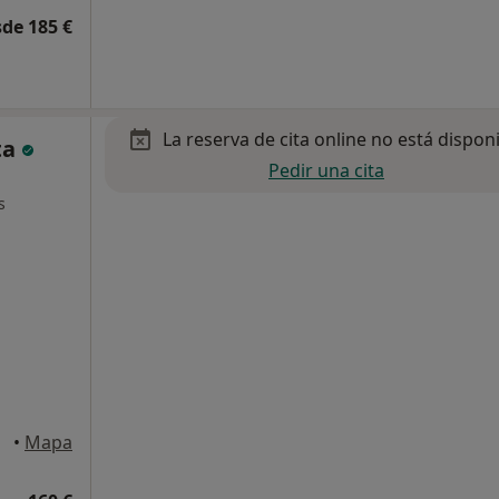
de 185 €
La reserva de cita online no está dispon
ta
Pedir una cita
s
•
Mapa