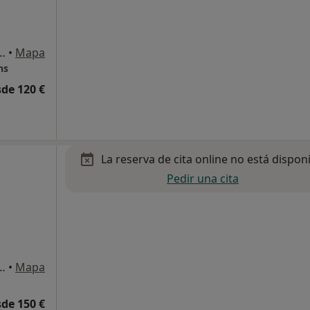
L CAMPO 45, 1º E, Sevilla
•
Mapa
ns
de 120 €
La reserva de cita online no está dispon
Pedir una cita
uz del Campo 45 1-E, Sevilla
•
Mapa
de 150 €