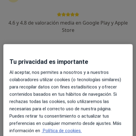
4.6 y 4.8 de valoración media en Google Play y Apple
Store
Jaume Guinot Zamorano
·
Ver
Psicólogo, Psicólogo infantil, Terapeuta complementario
más
248 opiniones
Tu privacidad es importante
Al aceptar, nos permites a nosotros y a nuestros
Dirección
Online
colaboradores utilizar cookies (o tecnologías similares)
para recopilar datos con fines estadísiticos y ofrecer
Plaza Arts 10, Granollers
•
Mapa
contenidos basados en tus hábitos de navegación. Si
Gabinet de Psicologia Jaume Guinot
rechazas todas las cookies, solo utilizaremos las
Tratamiento del TDAH (Trastorno por Déficit de Atención y/o hiperactividad)
60 €
necesarias para el correcto uso de nuestra página.
Puedes retirar tu consentimiento o actualizar tus
Este especialista no ofrece reserva de cita online en esta dirección.
preferencias en cualquier momento desde ajustes. Más
información en
Política de cookies.
Pedir una cita