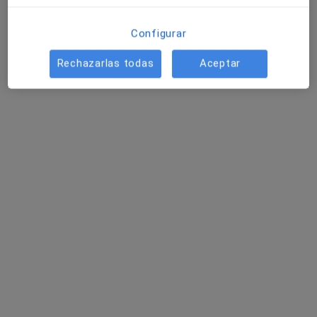
Configurar
Rechazarlas todas
Aceptar
Gabinet de Psicologia Jaume Guinot
·
Ver más
Osteópata, Psicólogo, Psicólogo infantil
265 opiniones
Plaza Arts 10, Granollers
•
Mapa
Gabinet de Psicologia Jaume Guinot
Tratamiento del TDAH (Trastorno por Déficit de Atención y/o hiperactividad)
desde 50 €
Mostrar más servicios