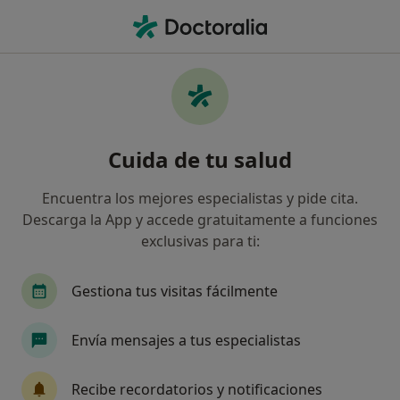
Men
Tratamiento Del Tdah Trastorno Por Déficit De Atención Y O Hiperactividad • Granollers, Barcelona
Filtros
• 1
Mapa
Tratamiento del TDAH (Trastorno por Déficit
Cuida de tu salud
de Atención y/o hiperactividad) en
Granollers: clínicas y especialistas
Encuentra los mejores especialistas y pide cita.
Así organizamos los resultados
Descarga la App y accede gratuitamente a funciones
exclusivas para ti:
¿Qué especialidad estás buscando?
Gestiona tus visitas fácilmente
Psicólogo
Psicólogo infantil
Terapeuta c
Envía mensajes a tus especialistas
Recibe recordatorios y notificaciones