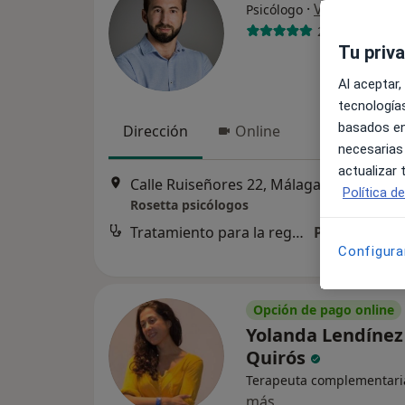
·
Ver más
Psicólogo
26 opiniones
Tu priv
Al aceptar,
tecnologías
basados en
Dirección
Online
necesarias
actualizar
Calle Ruiseñores 22, Málaga
•
Mapa
Política d
Rosetta psicólogos
Tratamiento para la regulación del estrés
Precio sin es
Configura
Opción de pago online
Yolanda Lendínez
Quirós
Terapeuta complementari
más