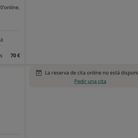
0'online.
a
és
70 €
La reserva de cita online no está dispon
Pedir una cita