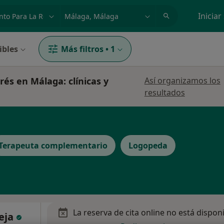
dad, enfermedad o nombre
p. ej. Madrid
Iniciar
ibles
Más filtros
•
1
rés en Málaga: clínicas y
Así organizamos los
resultados
Terapeuta complementario
Logopeda
La reserva de cita online no está dispon
leja