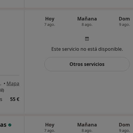
Hoy
Mañana
Dom
7 ago.
8 ago.
9 ago.
Este servicio no está disponible.
Otros servicios
eredia, 12, Málaga
•
Mapa
il)
és
55 €
jas
Hoy
Mañana
Dom
7 ago.
8 ago.
9 ago.