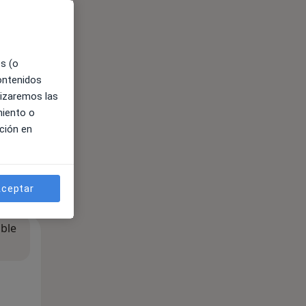
es (o
contenidos
lizaremos las
miento o
ción en
ceptar
ible