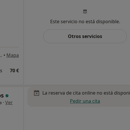
Este servicio no está disponible.
Otros servicios
planta1ª puerta 5, Málaga
•
Mapa
és
70 €
La reserva de cita online no está dispon
os
Pedir una cita
·
Ver
a