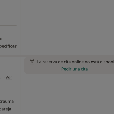
a
pecificar
La reserva de cita online no está dispon
Pedir una cita
·
Ver
il
, trauma
 pareja