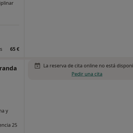
iplinar
és
65 €
La reserva de cita online no está dispon
Aranda
Pedir una cita
ma y
encia 25