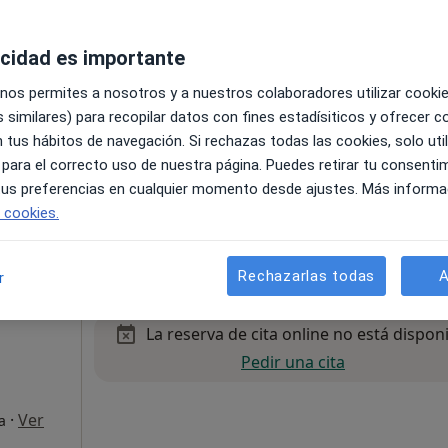
Pedir una cita
acidad es importante
 nos permites a nosotros y a nuestros colaboradores utilizar cooki
 similares) para recopilar datos con fines estadísiticos y ofrecer 
 tus hábitos de navegación. Si rechazas todas las cookies, solo uti
 para el correcto uso de nuestra página. Puedes retirar tu consenti
 tus preferencias en cualquier momento desde ajustes. Más informa
e cookies.
pecificar
Rechazarlas todas
A
r
La reserva de cita online no está dispon
Pedir una cita
·
Ver
a