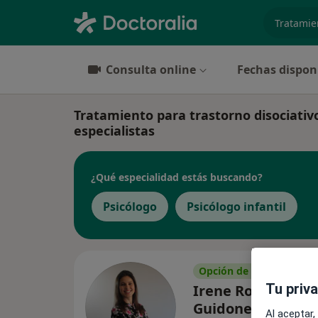
especiali
Consulta online
Fechas dispon
Tratamiento para trastorno disociativo
especialistas
¿Qué especialidad estás buscando?
Psicólogo
Psicólogo infantil
Opción de pago online
Tu priv
Irene Rodríguez
Guidonet
Al aceptar,