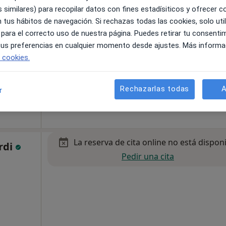
 similares) para recopilar datos con fines estadísiticos y ofrecer 
 tus hábitos de navegación. Si rechazas todas las cookies, solo uti
 para el correcto uso de nuestra página. Puedes retirar tu consenti
 tus preferencias en cualquier momento desde ajustes. Más informa
e cookies.
d
•
Mapa
Rechazarlas todas
A
r
60 €
La reserva de cita online no está dispon
rdi
Pedir una cita