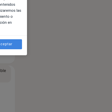
contenidos
lizaremos las
miento o
ción en
ceptar
ible