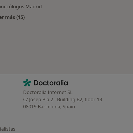
inecólogos Madrid
er más (15)
adrid
Más en esta categoría: Especialistas más solicitados
Contacto
Doctoralia - Página de inicio
Doctoralia Internet SL
C/ Josep Pla 2 - Building B2, floor 13
08019 Barcelona, Spain
alistas