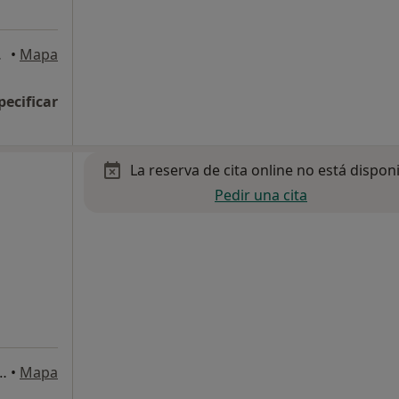
 Madrid
•
Mapa
pecificar
La reserva de cita online no está dispon
Pedir una cita
dcha. 1ºD, 28010 Madrid, España., Madrid
•
Mapa