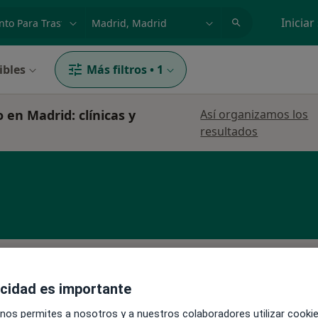
dad, enfermedad o nombre
p. ej. Madrid
Iniciar
ibles
Más filtros
•
1
 en Madrid: clínicas y
Así organizamos los
resultados
La reserva de cita online no está dispon
Pedir una cita
acidad es importante
 nos permites a nosotros y a nuestros colaboradores utilizar cooki