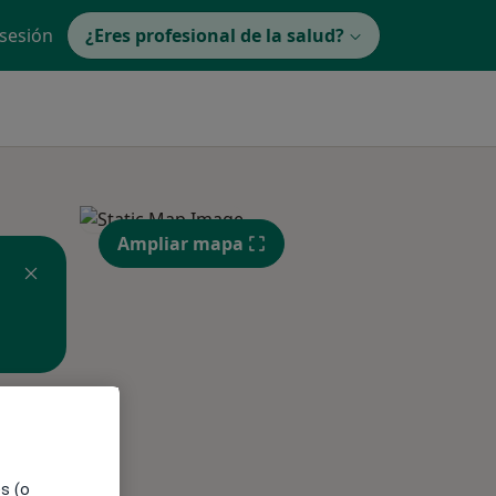
 sesión
¿Eres profesional de la salud?
Ampliar mapa
ible
es (o