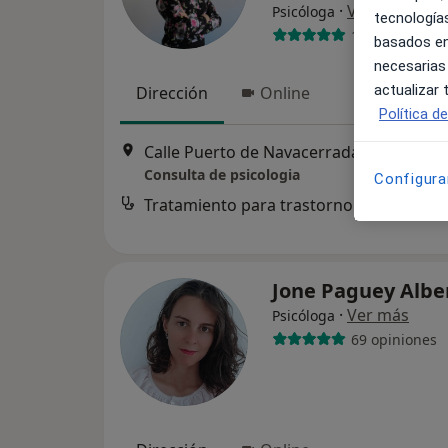
·
Ver más
Psicóloga
tecnologías
1 opinión
basados en
necesarias
actualizar
Dirección
Online
Política d
Calle Puerto de Navacerrada, s/n, Madri
Consulta de psicologia
Configura
Tratamiento para trastorno disociativo
Jone Paguey Albe
·
Ver más
Psicóloga
69 opiniones