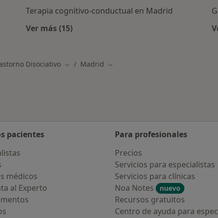
Terapia cognitivo-conductual en Madrid
G
Ver más (15)
V
as en Madrid
Más en esta categoría: Otros servicios en M
astorno Disociativo
Madrid
Cambiar de ciudad
Cambiar de ciudad
os pacientes
Para profesionales
listas
Precios
s
Servicios para especialistas
s médicos
Servicios para clínicas
ta al Experto
Noa Notes
nuevo
amentos
Recursos gratuitos
os
Centro de ayuda para especi