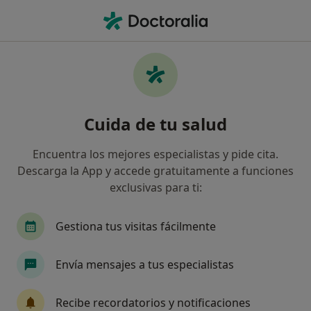
Men
Vaciados Ganglionares Regionales Con Linfadectomía • Santiago de Compostela, La Coruña
Filtros
• 1
Seguro
Mapa
Vaciados ganglionares regionales con
Cuida de tu salud
linfadectomía en Santiago de Compostela:
clínicas y especialistas
Encuentra los mejores especialistas y pide cita.
Así organizamos los resultados
Descarga la App y accede gratuitamente a funciones
exclusivas para ti:
¿Qué especialidad estás buscando?
Gestiona tus visitas fácilmente
Cirujano plástico
Analista clínico
Cirujan
Envía mensajes a tus especialistas
Recibe recordatorios y notificaciones