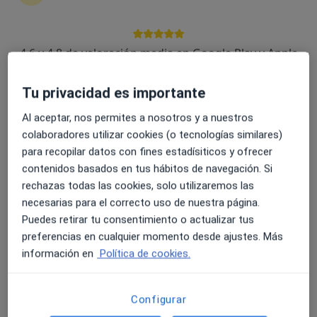
4.6 y 4.8 de valoración media en Google Play y Apple
Store
Dr. Alfonso Quetglas Marimon
Tu privacidad es importante
·
Ver más
Cirujano plástico
Al aceptar, nos permites a nosotros y a nuestros
14 opiniones
colaboradores utilizar cookies (o tecnologías similares)
para recopilar datos con fines estadísiticos y ofrecer
Dirección 1
Dirección 2
Online
contenidos basados en tus hábitos de navegación. Si
rechazas todas las cookies, solo utilizaremos las
Cl. Santiago León Caracas, 1, Santiago de Compostela
•
Mapa
necesarias para el correcto uso de nuestra página.
Hospital Policlinico La Rosaleda
Puedes retirar tu consentimiento o actualizar tus
Vaciados ganglionares regionales con linfadectomía
Precio sin especificar
preferencias en cualquier momento desde ajustes. Más
información en
Política de cookies.
Este especialista no ofrece reserva de cita online en esta dirección.
Pedir una cita
Configurar