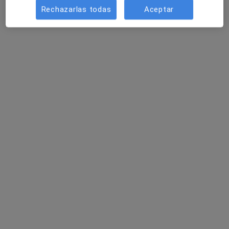
Rechazarlas todas
Aceptar
Hospital Policlinico La Rosaleda
·
Ver
Analista clínico, Cirujano general, Cirujano plástico
más
Cl. Santiago León Caracas, 1, Santiago de Compostela
•
Mapa
Hospital Policlinico La Rosaleda
Vaciados ganglionares regionales con linfadectomía
Precio sin especificar
Mostrar más servicios
Ningún profesional de este centro tiene citas disponibles
Mostrar perfil