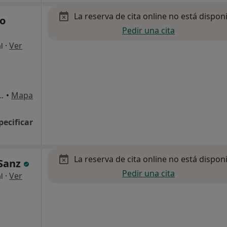
La reserva de cita online no está dispon
io
Pedir una cita
·
Ver
l
o Independencia 22 (Sexta Planta), Zaragoza
•
Mapa
pecificar
La reserva de cita online no está dispon
 Sanz
Pedir una cita
·
Ver
l