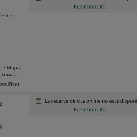
Pedir una cita
·
Ver
l
suelo 3, Zaragoza
•
Mapa
Centro Médico Acupuntura y Psicología Dra. Lucía Campo
pecificar
La reserva de cita online no está dispon
e
Pedir una cita
s