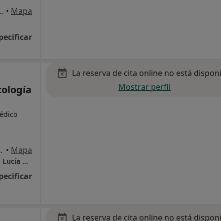
NCIA Independencia 22 (sexta planta), Zaragoza
•
Mapa
pecificar
La reserva de cita online no está dispon
Mostrar perfil
cología
édico
suelo 3, Zaragoza
•
Mapa
Centro Médico Acupuntura y Psicología Dra. Lucía Campo
pecificar
La reserva de cita online no está dispon