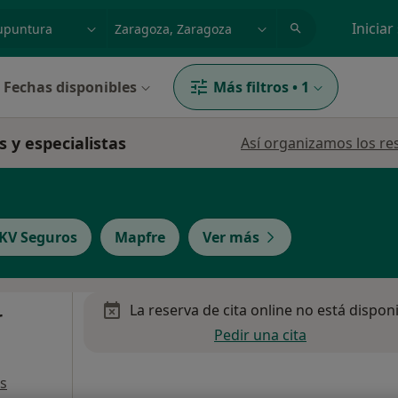
dad, enfermedad o nombre
p. ej. Madrid
Iniciar
Fechas disponibles
Más filtros
•
1
s y especialistas
Así organizamos los re
KV Seguros
Mapfre
Ver más
La reserva de cita online no está dispon
r
Pedir una cita
s