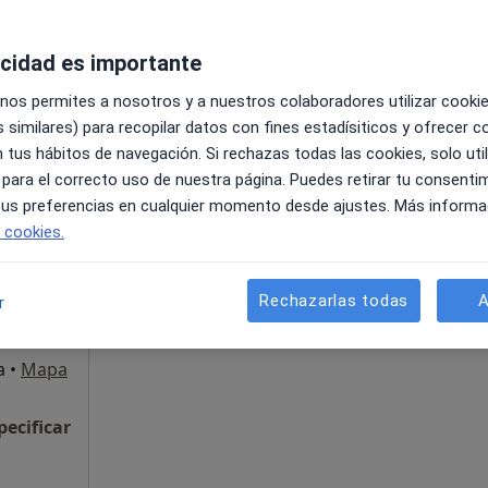
acidad es importante
uel 18, Zaragoza
•
Mapa
 nos permites a nosotros y a nuestros colaboradores utilizar cooki
55 €
 similares) para recopilar datos con fines estadísiticos y ofrecer 
 tus hábitos de navegación. Si rechazas todas las cookies, solo uti
 para el correcto uso de nuestra página. Puedes retirar tu consenti
La reserva de cita online no está dispon
io
 tus preferencias en cualquier momento desde ajustes. Más informa
Mostrar perfil
e cookies.
alista
Rechazarlas todas
A
r
a
•
Mapa
pecificar