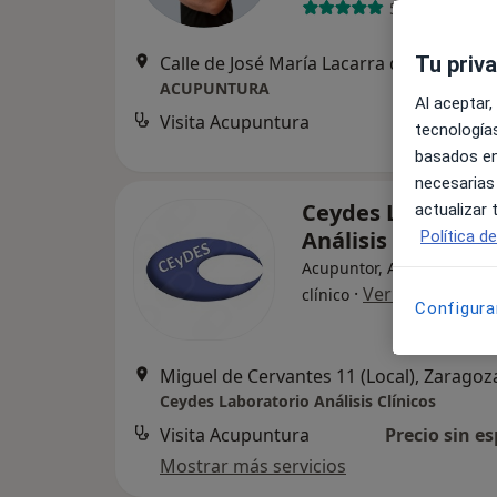
53 opiniones
Tu priv
Calle de José María Lacarra de Mig
ACUPUNTURA
Al aceptar,
Visita Acupuntura
tecnologías
basados en
necesarias
Ceydes Laborator
actualizar
Análisis Clínicos
Política d
Acupuntor, Alergólogo, An
·
Ver más
clínico
Configura
Miguel de Cervantes 11 (Local), Zaragoz
Ceydes Laboratorio Análisis Clínicos
Visita Acupuntura
Precio sin es
Mostrar más servicios