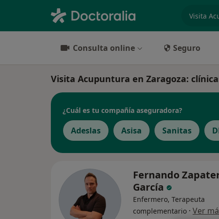
especiali
Consulta online
Seguro
Visita Acupuntura en Zaragoza: clínica
¿Cuál es tu compañía aseguradora?
Adeslas
Asisa
Sanitas
D
Fernando Zapate
García
Enfermero, Terapeuta
·
Ver má
complementario