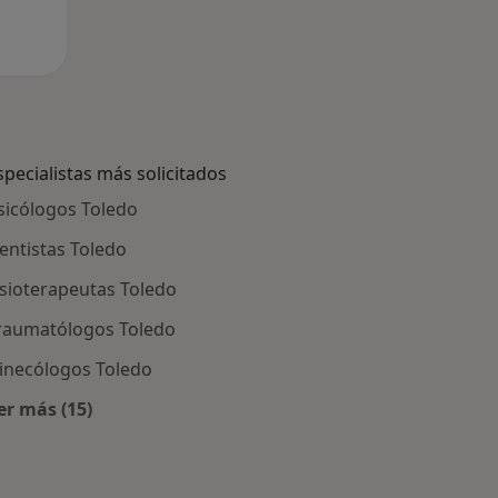
specialistas más solicitados
sicólogos Toledo
entistas Toledo
isioterapeutas Toledo
raumatólogos Toledo
inecólogos Toledo
er más (15)
Más en esta categoría: Especialistas más solicitados