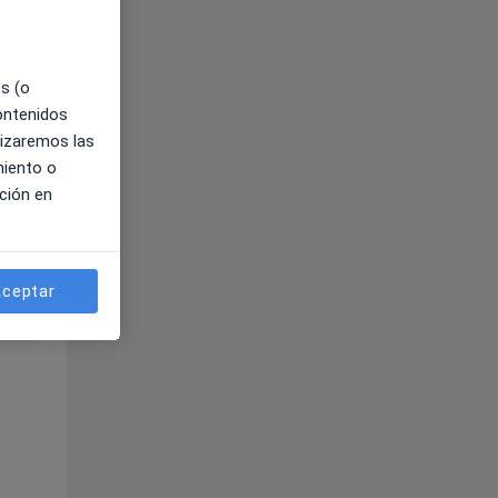
es (o
contenidos
lizaremos las
miento o
ción en
ible
ceptar