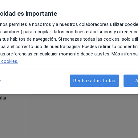
Pedir una cita
a
lar,
acidad es importante
s
 nos permites a nosotros y a nuestros colaboradores utilizar cooki
 similares) para recopilar datos con fines estadísiticos y ofrecer 
 tus hábitos de navegación. Si rechazas todas las cookies, solo uti
 para el correcto uso de nuestra página. Puedes retirar tu consenti
 tus preferencias en cualquier momento desde ajustes. Más informa
pecificar
e cookies.
La reserva de cita online no está dispon
Rechazarlas todas
A
dez
r
Pedir una cita
ular