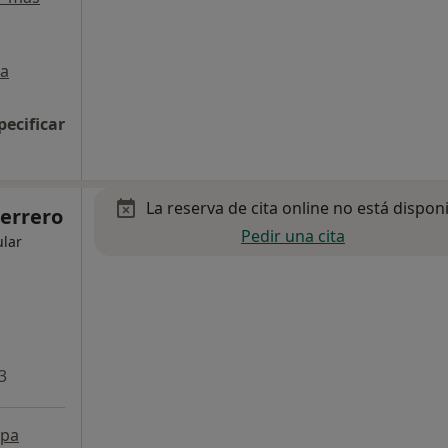
a
pecificar
La reserva de cita online no está dispon
Herrero
Pedir una cita
ular
3
pa