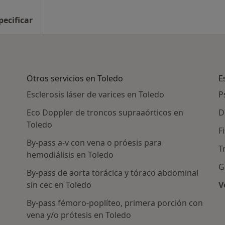
pecificar
Otros servicios en Toledo
E
Esclerosis láser de varices en Toledo
P
Eco Doppler de troncos supraaórticos en
D
Toledo
F
By-pass a-v con vena o próesis para
T
hemodiálisis en Toledo
G
By-pass de aorta torácica y tóraco abdominal
sin cec en Toledo
V
By-pass fémoro-poplíteo, primera porción con
as en Toledo
vena y/o prótesis en Toledo