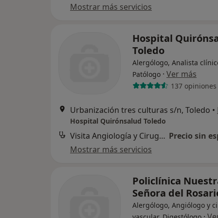
Mostrar más servicios
Hospital Quiróns
Toledo
Alergólogo, Analista clínic
·
Ver más
Patólogo
137 opiniones
Urbanización tres culturas s/n, Toledo
•
Hospital Quirónsalud Toledo
Visita Angiología y Cirugía Vascular
Precio sin es
Mostrar más servicios
Policlínica Nuest
Señora del Rosari
Alergólogo, Angiólogo y c
·
Ve
vascular, Digestólogo