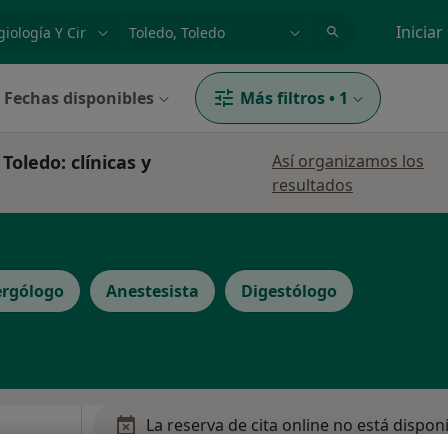
dad, enfermedad o nombre
p. ej. Madrid
Iniciar
Fechas disponibles
Más filtros
•
1
Toledo: clínicas y
Así organizamos los
resultados
ergólogo
Anestesista
Digestólogo
La reserva de cita online no está dispon