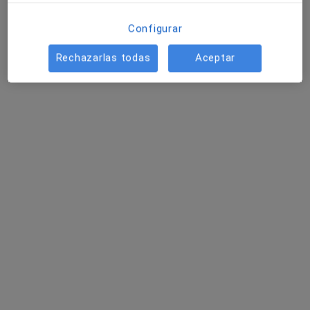
Mostrar perfil
Configurar
Rechazarlas todas
Aceptar
Dr. Rodolfo Gutierrez Caro
·
Ver más
Cardiólogo
23 opiniones
Av. Pablo Iglesias 92, Gijón
•
Mapa
Hospital Begoña
Visita Cardiología
Precio sin especificar
Este especialista no ofrece reserva de cita online en esta dirección.