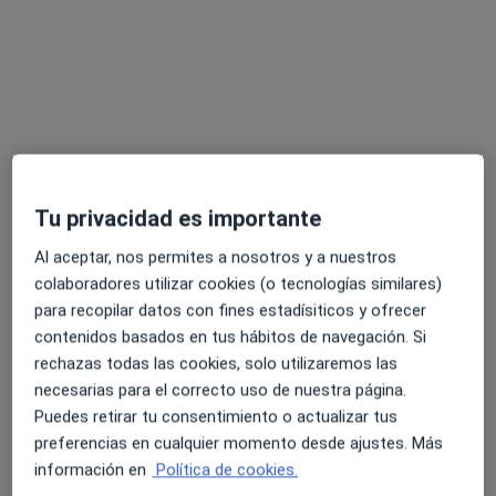
Hospital Ribera Covadonga
·
Analista clínico, Anestesista, Angiólogo y cirujano vascular
Ver más
293 opiniones
GENERAL SUAREZ VALDES, 40, Gijón
•
Mapa
Tu privacidad es importante
Hospital Ribera Covadonga
Visita Cardiología
Precio sin especificar
Al aceptar, nos permites a nosotros y a nuestros
Mostrar más servicios
colaboradores utilizar cookies (o tecnologías similares)
para recopilar datos con fines estadísiticos y ofrecer
contenidos basados en tus hábitos de navegación. Si
rechazas todas las cookies, solo utilizaremos las
Dra. Andrea
Dr. Luis Barcala
Dr. Miguel Bongera
necesarias para el correcto uso de nuestra página.
Gonzalez Tamargo
Vazquez
García
Puedes retirar tu consentimiento o actualizar tus
Ver todos los especialistas (37)
preferencias en cualquier momento desde ajustes. Más
información en
Política de cookies.
Ningún profesional de este centro tiene citas disponibles