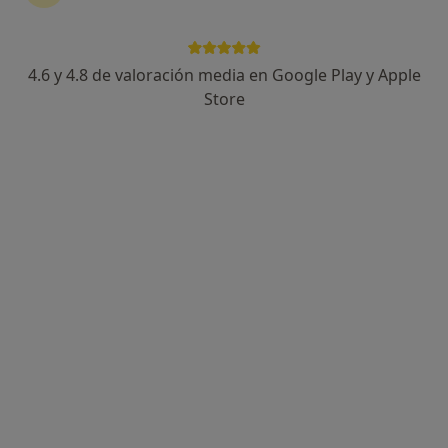
4.6 y 4.8 de valoración media en Google Play y Apple
Dra. Amelia Carro Hevia
Store
·
Ver más
Cardiólogo
GENERAL SUAREZ VALDES, 40, Gijón
•
Mapa
Hospital Ribera Covadonga
Visita Cardiología
Precio sin especificar
Este servicio no está disponible.
Otros servicios