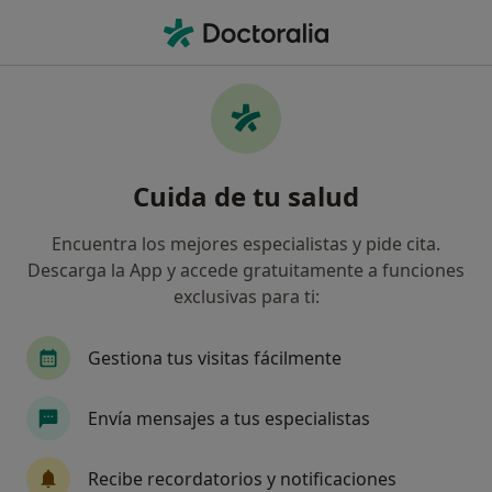
Men
Visita Cardiología • Gijón, Asturias
Filtros
• 1
Seguro
Mapa
Visita Cardiología en Gijón: clínicas y
Cuida de tu salud
especialistas
Así organizamos los resultados
Encuentra los mejores especialistas y pide cita.
Descarga la App y accede gratuitamente a funciones
exclusivas para ti:
¿Qué especialidad estás buscando?
Cardiólogo
Cirujano general
Ginecólogo
Gestiona tus visitas fácilmente
Envía mensajes a tus especialistas
Recibe recordatorios y notificaciones