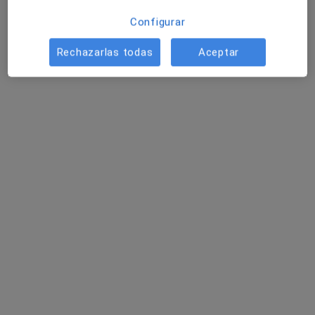
Configurar
Rechazarlas todas
Aceptar
Hospital Parque Llevant
·
Ver más
Alergólogo, Analista clínico, Patólogo
212 opiniones
Escamarla, 6, Portocristo
•
Mapa
Hospital Parque Llevant
Visita Cardiología
Precio sin especificar
Mostrar más servicios
Beatriz González Gil
Dr. Pedro Flaquer
Dr. Jordi De Otero
Riutort
Blasco