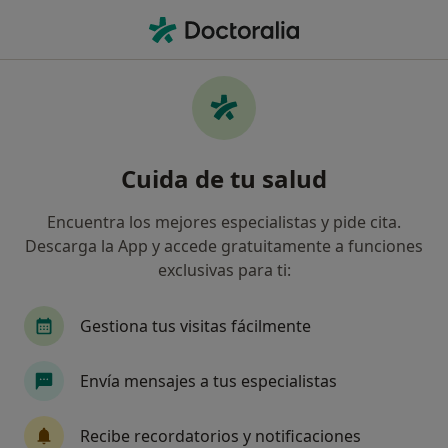
Men
Visita Cardiología • Portocristo, Islas Baleares
Filtros
• 1
Seguro
Mapa
Visita Cardiología en Portocristo: clínicas y
Cuida de tu salud
especialistas
Así organizamos los resultados
Encuentra los mejores especialistas y pide cita.
Descarga la App y accede gratuitamente a funciones
exclusivas para ti:
¿Qué especialidad estás buscando?
Cardiólogo
Alergólogo
Analista clínico
Gestiona tus visitas fácilmente
Envía mensajes a tus especialistas
Recibe recordatorios y notificaciones