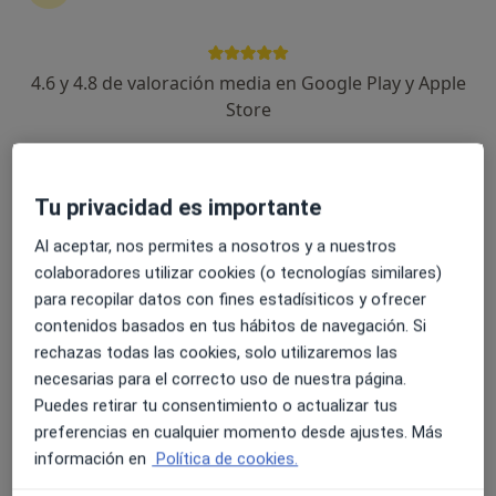
4.6 y 4.8 de valoración media en Google Play y Apple
Dr. Andre Budrowitz
Store
·
Ver más
Cardiólogo
3 opiniones
Tu privacidad es importante
Dirección 1
Dirección 2
Al aceptar, nos permites a nosotros y a nuestros
colaboradores utilizar cookies (o tecnologías similares)
Escamarla, 6, Portocristo
•
Mapa
para recopilar datos con fines estadísiticos y ofrecer
Hospitales Parque Llevant
contenidos basados en tus hábitos de navegación. Si
Visita Cardiología
Precio sin especificar
rechazas todas las cookies, solo utilizaremos las
Este servicio no está disponible.
necesarias para el correcto uso de nuestra página.
Puedes retirar tu consentimiento o actualizar tus
Otros servicios
preferencias en cualquier momento desde ajustes. Más
información en
Política de cookies.