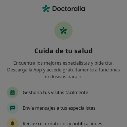
Men
Visita De Revisión • Torrelodones, Madrid
Filtros
• 1
Seguro
Mapa
Visita de revisión en Torrelodones: clínicas y
Cuida de tu salud
especialistas
Así organizamos los resultados
Encuentra los mejores especialistas y pide cita.
Descarga la App y accede gratuitamente a funciones
exclusivas para ti:
¿Qué especialidad estás buscando?
Cardiólogo
Dermatólogo
Pediatra
Tr
Gestiona tus visitas fácilmente
Envía mensajes a tus especialistas
Recibe recordatorios y notificaciones