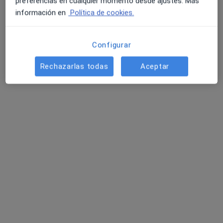
preferencias en cualquier momento desde ajustes. Más
información en
Política de cookies.
Configurar
Rechazarlas todas
Aceptar
Dr. Claudio Peix Losa
·
Ver más
Traumatólogo
31 opiniones
Av. Castillo Olivares, s/n, 28250 Torrelodones, Madrid, Torrelodones
•
Mapa
Hospital Universitario HM Torrelodones
Visita de revisión
100 €
Este servicio no está disponible.
Otros servicios