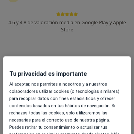
4.6 y 4.8 de valoración media en Google Play y Apple
Dra. Gabriela Arista Farini
Store
Pediatra
12 opiniones
Dirección
Online
Tu privacidad es importante
Avenida Castillo Olivares s/n, Torrelodones
•
Mapa
Hospital Universitario HM Torrelodones
Al aceptar, nos permites a nosotros y a nuestros
colaboradores utilizar cookies (o tecnologías similares)
Visita de revisión
40 €
para recopilar datos con fines estadísiticos y ofrecer
Este especialista no ofrece reserva de cita online en esta dirección.
contenidos basados en tus hábitos de navegación. Si
rechazas todas las cookies, solo utilizaremos las
Pedir una cita
necesarias para el correcto uso de nuestra página.
Puedes retirar tu consentimiento o actualizar tus