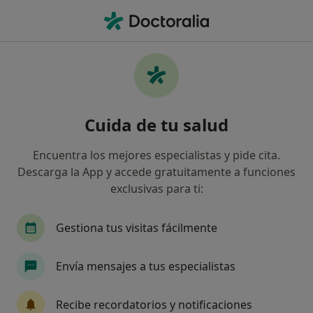
Men
Visita Domiciliaria Fisioterapia • Sant Feliu de Llobregat, Barcelona
Filtros
• 1
Seguro
Mapa
Visita domiciliaria fisioterapia en Sant Feliu
Cuida de tu salud
de Llobregat: clínicas y especialistas
Así organizamos los resultados
Encuentra los mejores especialistas y pide cita.
Descarga la App y accede gratuitamente a funciones
exclusivas para ti:
¿Cuál es tu compañía aseguradora?
Asisa
Sanitas
DKV Seguros
Agrupaci
Gestiona tus visitas fácilmente
Envía mensajes a tus especialistas
Recibe recordatorios y notificaciones