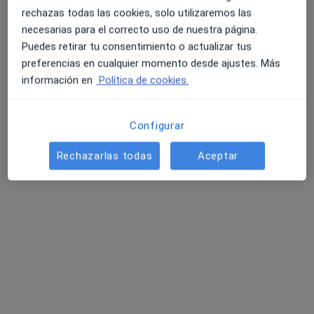
rechazas todas las cookies, solo utilizaremos las
necesarias para el correcto uso de nuestra página.
Puedes retirar tu consentimiento o actualizar tus
preferencias en cualquier momento desde ajustes. Más
información en
Política de cookies.
Configurar
Giordano Arévalo
·
Ver más
Fisioterapeuta
Rechazarlas todas
Aceptar
9 opiniones
Dirección
Online
Carrer Miquel Reverter, Sant Just Desvern
•
Mapa
Atención a domicilio - Sant Just
Visita domiciliaria fisioterapia
60 €
Este especialista no ofrece reserva de cita online en esta dirección.