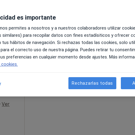
acidad es importante
 nos permites a nosotros y a nuestros colaboradores utilizar cooki
 similares) para recopilar datos con fines estadísiticos y ofrecer 
 tus hábitos de navegación. Si rechazas todas las cookies, solo uti
55 €
 para el correcto uso de nuestra página. Puedes retirar tu consenti
 tus preferencias en cualquier momento desde ajustes. Más informa
e cookies.
La reserva de cita online no está dispon
a.
Rechazarlas todas
A
r
Mostrar perfil
·
Ver