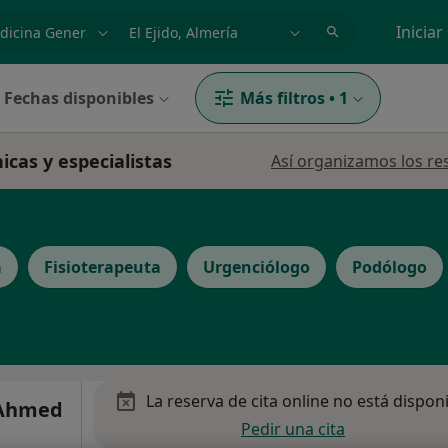
dad, enfermedad o nombre
p. ej. Madrid
Iniciar
Fechas disponibles
Más filtros
•
1
nicas y especialistas
Así organizamos los re
a
Fisioterapeuta
Urgenciólogo
Podólogo
La reserva de cita online no está dispon
 Ahmed
Pedir una cita