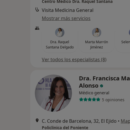
Centro Médico Dra. Raquel Santana
Visita Medicina General
Mostrar más servicios
Dra. Raquel
Marta Marrón
Selen
Santana Delgado
Jiménez
Ver todos los especialistas (8)
Dra. Francisca Ma
Alonso
Médico general
5 opiniones
C. Conde de Barcelona, 32, El Ejido
•
Ma
Policlinica del Poniente