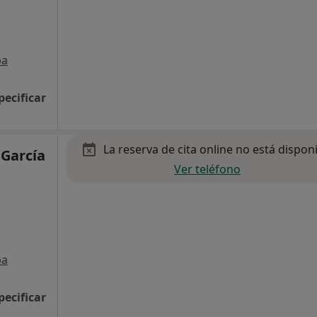
pa
pecificar
La reserva de cita online no está dispon
 García
Ver teléfono
pa
pecificar