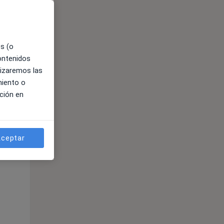
es (o
contenidos
lizaremos las
miento o
ción en
ible
ceptar