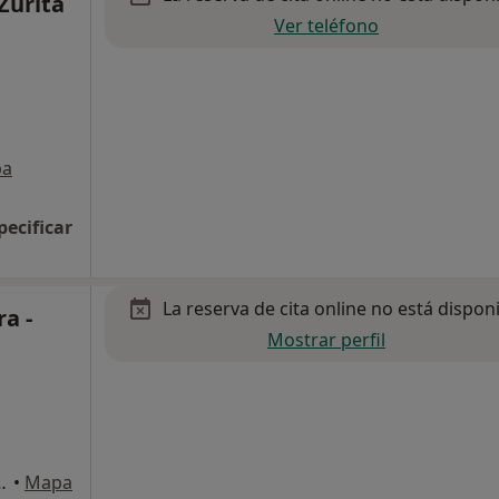
Zurita
Ver teléfono
pa
pecificar
La reserva de cita online no está dispon
ra -
Mostrar perfil
nez 2 (3ºA), El Ejido
•
Mapa