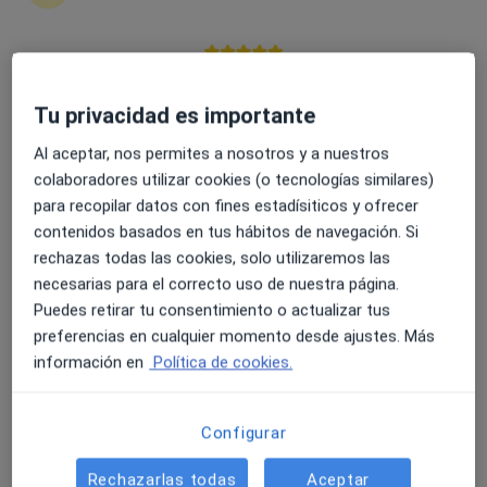
4.6 y 4.8 de valoración media en Google Play y Apple
Noelia Ugena Sánchez
Store
Tu privacidad es importante
·
Ver más
Psicóloga
Al aceptar, nos permites a nosotros y a nuestros
386 opiniones
colaboradores utilizar cookies (o tecnologías similares)
para recopilar datos con fines estadísiticos y ofrecer
Dirección
Online 1
Online 2
contenidos basados en tus hábitos de navegación. Si
rechazas todas las cookies, solo utilizaremos las
Avda. Libertad, 2, primera planta, oficina 1, Alcorcón
•
Mapa
necesarias para el correcto uso de nuestra página.
Noelia Ugena
Puedes retirar tu consentimiento o actualizar tus
Visita online de tratamiento
60 €
preferencias en cualquier momento desde ajustes. Más
información en
Política de cookies.
Este especialista no ofrece reserva de cita online en esta dirección.
Pedir una cita
Configurar
Rechazarlas todas
Aceptar