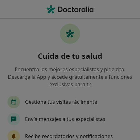
Men
Visita Online De Tratamiento • Alcorcón, Madrid
Filtros
• 1
Mapa
Visita online de tratamiento en Alcorcón:
Cuida de tu salud
clínicas y especialistas
Así organizamos los resultados
Encuentra los mejores especialistas y pide cita.
Descarga la App y accede gratuitamente a funciones
exclusivas para ti:
¿Qué especialidad estás buscando?
Psicólogo
Gestiona tus visitas fácilmente
Envía mensajes a tus especialistas
Recibe recordatorios y notificaciones