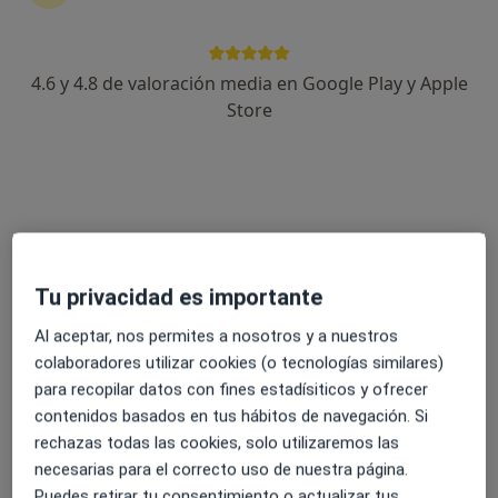
4.6 y 4.8 de valoración media en Google Play y Apple
Elena Reig
Store
·
Ver más
Psicóloga
54 opiniones
Dirección
Online
Rambla 9, Sabadell
•
Mapa
Tu privacidad es importante
Consulta Elena Reig (Sabadell)
Al aceptar, nos permites a nosotros y a nuestros
Visita online de tratamiento
60 €
colaboradores utilizar cookies (o tecnologías similares)
Este servicio no está disponible.
para recopilar datos con fines estadísiticos y ofrecer
contenidos basados en tus hábitos de navegación. Si
Otros servicios
rechazas todas las cookies, solo utilizaremos las
necesarias para el correcto uso de nuestra página.
Puedes retirar tu consentimiento o actualizar tus