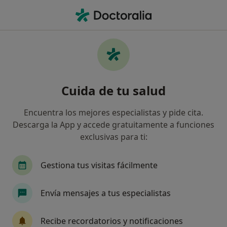
Men
Visita Online De Tratamiento • Sabadell, Barcelona
Filtros
• 1
Mapa
Visita online de tratamiento en Sabadell:
Cuida de tu salud
clínicas y especialistas
Así organizamos los resultados
Encuentra los mejores especialistas y pide cita.
Descarga la App y accede gratuitamente a funciones
exclusivas para ti:
¿Qué especialidad estás buscando?
Psicólogo
Psicólogo infantil
Gestiona tus visitas fácilmente
Envía mensajes a tus especialistas
Recibe recordatorios y notificaciones