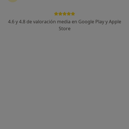
4.6 y 4.8 de valoración media en Google Play y Apple
Dr. Marc Josep Cahuana Bartra
Store
·
Ver más
Ginecólogo
91 opiniones
Dirección
Online
Via Alexandra, 16-18, Sabadell
•
Mapa
Institut de la Dona i pediàtric Sabadell
Visitas sucesivas Ginecología y Obstetricia
Precio sin especificar
Este servicio no está disponible.
Otros servicios