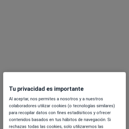
Pedir una cita
Ambit Dona Salut
Ginecólogo
37 opiniones
Tu privacidad es importante
Terrassa
•
Mapa
Ambit Dona Salut
Al aceptar, nos permites a nosotros y a nuestros
Visitas sucesivas Ginecología y Obstetricia
colaboradores utilizar cookies (o tecnologías similares)
para recopilar datos con fines estadísiticos y ofrecer
Mostrar más servicios
contenidos basados en tus hábitos de navegación. Si
Ningún profesional de este centro tiene citas disponibles
rechazas todas las cookies, solo utilizaremos las