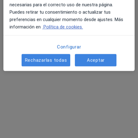
necesarias para el correcto uso de nuestra página.
Mostrar perfil
Puedes retirar tu consentimiento o actualizar tus
preferencias en cualquier momento desde ajustes. Más
información en
Política de cookies.
Configurar
Rechazarlas todas
Aceptar
Dra. Silvia Agramunt Garcia
·
Ver más
Ginecólogo
34 opiniones
Via Alexandra 18, Sabadell
•
Mapa
Institut de la Dona Sabadell
Visitas sucesivas Ginecología y Obstetricia
Servicio gratuito
Este especialista no ofrece reserva de cita online en esta dirección.