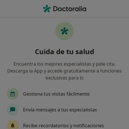
Men
Visitas Sucesivas Ginecología Y Obstetricia • Terrassa, Barcelona
Filtros
• 1
Seguro
Mapa
Visitas sucesivas Ginecología y Obstetricia
Cuida de tu salud
en Terrassa: clínicas y especialistas
Así organizamos los resultados
Encuentra los mejores especialistas y pide cita.
Descarga la App y accede gratuitamente a funciones
exclusivas para ti:
¿Qué especialidad estás buscando?
Ginecólogo
Angiólogo y cirujano vascular
Gestiona tus visitas fácilmente
Envía mensajes a tus especialistas
Recibe recordatorios y notificaciones