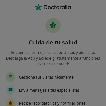
Men
Traumatólogo • El Parador, Almería
Filtros
Seguro:
Nueva Mutua Sanita
Traumatólogos de Nueva Mutua Sanitaria
Cuida de tu salud
en El Parador
Así organizamos los resultados
Encuentra los mejores especialistas y pide cita.
Descarga la App y accede gratuitamente a funciones
exclusivas para ti:
Gestiona tus visitas fácilmente
Envía mensajes a tus especialistas
HLA Policlínica de Poniente el Parador
Recibe recordatorios y notificaciones
·
Ver
Traumatólogo, Angiólogo y cirujano vascular, Cardiólogo