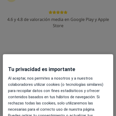
más
6 opiniones
4.6 y 4.8 de valoración media en Google Play y Apple
Calle Benito Pérez Galdós, 16, El Parador
•
Mapa
Store
HLA Policlínica de Poniente el Parador
Acepta Nueva Mutua Sanitaria
Primera visita Traumatología y Cirugía Ortopédica
Mostrar más servicios
Ningún profesional de este centro tiene citas disponibles
Tu privacidad es importante
Mostrar perfil
Al aceptar, nos permites a nosotros y a nuestros
colaboradores utilizar cookies (o tecnologías similares)
para recopilar datos con fines estadísiticos y ofrecer
contenidos basados en tus hábitos de navegación. Si
rechazas todas las cookies, solo utilizaremos las
necesarias para el correcto uso de nuestra página.
Puedes retirar tu consentimiento o actualizar tus