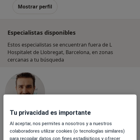
Mostrar perfil
Especialistas disponibles
Estos especialistas se encuentran fuera de L
Hospitalet de Llobregat, Barcelona, en zonas
cercanas a tu búsqueda
Tu privacidad es importante
Dr. Jonathan Matellanes Higuera
Al aceptar, nos permites a nosotros y a nuestros
·
Ver más
colaboradores utilizar cookies (o tecnologías similares)
Traumatólogo
98 opiniones
para recopilar datos con fines estadísiticos y ofrecer