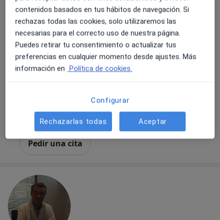
contenidos basados en tus hábitos de navegación. Si
Especialista en Patología del hombro
rechazas todas las cookies, solo utilizaremos las
Experto en Artroscopia de hombro
necesarias para el correcto uso de nuestra página.
Terapias regenerativas biológicas
Puedes retirar tu consentimiento o actualizar tus
preferencias en cualquier momento desde ajustes. Más
Carrer de Balmes, 271, Barcelona
•
Mapa
información en
Política de cookies.
IDC Clinica del Pilar
Acepta Agrupación Mutua
Configurar
Tratamiento con factores de crecimiento
Este especialista no ofrece reserva de cita online en esta dirección.
Rechazarlas todas
Aceptar
Pedir una cita