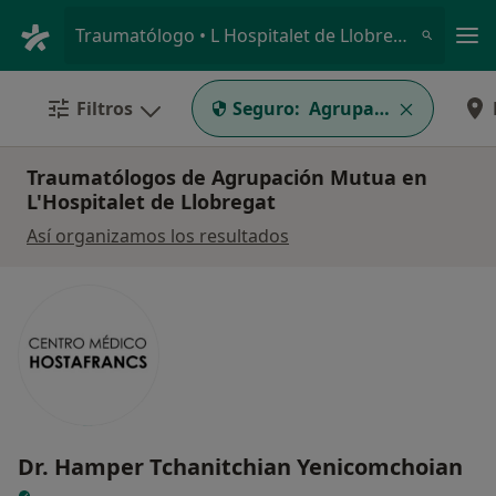
Men
Traumatólogo • L Hospitalet de Llobregat, Barcelona
Filtros
Seguro:
Agrupación Mutua
Traumatólogos de Agrupación Mutua en
L'Hospitalet de Llobregat
Así organizamos los resultados
Dr. Hamper Tchanitchian Yenicomchoian