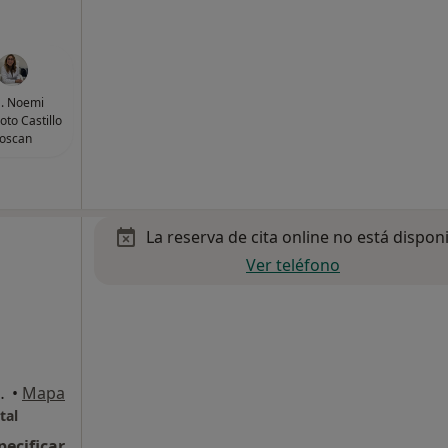
. Noemi
to Castillo
oscan
La reserva de cita online no está dispon
Ver teléfono
s B, Sant Joan Despí
•
Mapa
tal
pecificar