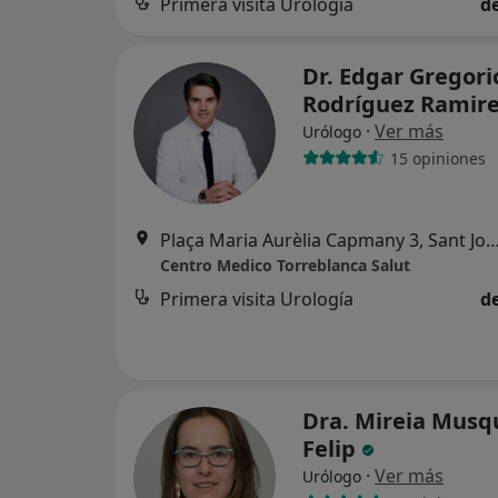
Primera visita Urología
d
Dr. Edgar Gregori
Rodríguez Ramir
·
Ver más
Urólogo
15 opiniones
Plaça Maria Aurèlia Capmany 3, Sant Jo
Centro Medico Torreblanca Salut
Primera visita Urología
d
Dra. Mireia Musq
Felip
·
Ver más
Urólogo