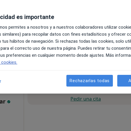
ás
acidad es importante
 nos permites a nosotros y a nuestros colaboradores utilizar cooki
 similares) para recopilar datos con fines estadísiticos y ofrecer 
 tus hábitos de navegación. Si rechazas todas las cookies, solo uti
 para el correcto uso de nuestra página. Puedes retirar tu consenti
pa
 tus preferencias en cualquier momento desde ajustes. Más informa
e cookies.
400 €
Rechazarlas todas
A
r
La reserva de cita online no está dispon
Pedir una cita
far