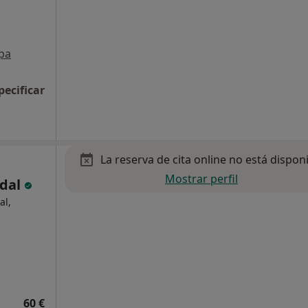
pa
pecificar
La reserva de cita online no está dispon
Mostrar perfil
adal
al,
60 €