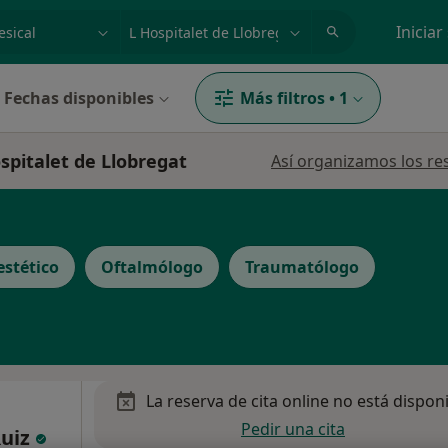
dad, enfermedad o nombre
p. ej. Madrid
Iniciar
Fechas disponibles
Más filtros
•
1
ospitalet de Llobregat
Así organizamos los re
estético
Oftalmólogo
Traumatólogo
La reserva de cita online no está dispon
Pedir una cita
Ruiz