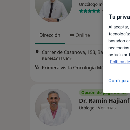
·
Ver m
Oncólogo médico
10 opiniones
Tu priv
Al aceptar,
tecnologías
Dirección
Online
basados en
necesarias
Carrer de Casanova, 153, Barcelona
•
Ma
actualizar
BARNACLINIC+
Política d
Primera visita Oncología Médica
Configura
Opción de pago online
Dr. Ramin Hajian
·
Ver más
Urólogo