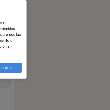
es (o
contenidos
lizaremos las
miento o
ción en
ceptar
ible