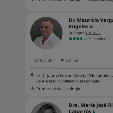
Dr. Mauricio Varg
Rugeles
·
Ver más
Urólogo
59 opiniones
Dirección
Online
C/ Dr Jaume Ferran Clua 6, L'Hospita
Centre Mèdic Collblanc – Masomèdic
Primera visita Urología
Dra. María José R
Caparrós