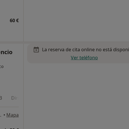
60 €
La reserva de cita online no está dispon
encio
Ver teléfono
co
3
Dirección 4
Dirección 5
Online
italet de Llobregat
•
Mapa