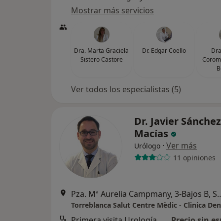
Mostrar más servicios
Dra. Marta Graciela
Dr. Edgar Coello
Dra
Sistero Castore
Coromo
B
Ver todos los especialistas (5)
Dr. Javier Sánchez
Macías
·
Ver más
Urólogo
11 opiniones
Pza. Mª Aurelia Campmany, 3-Bajo
Torreblanca Salut Centre Mèdic - Clinica Den
Primera visita Urología
Precio sin es