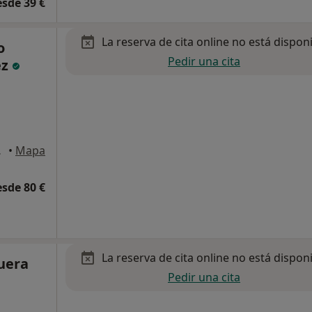
esde 39 €
La reserva de cita online no está dispon
o
Pedir una cita
ez
an Despí
•
Mapa
esde 80 €
La reserva de cita online no está dispon
uera
Pedir una cita