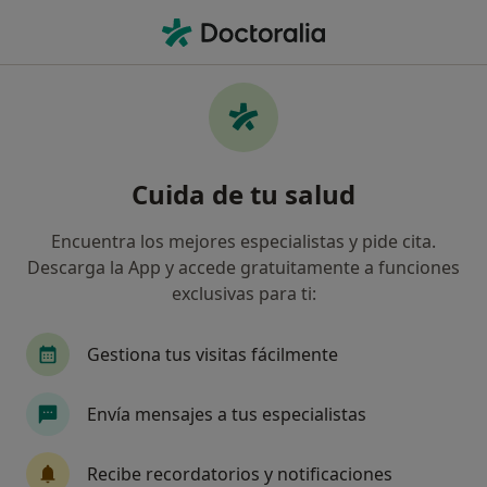
Men
Traumatólogo • Marbella, Málaga
Filtros
Seguro:
Equalmed
Traumatólogos de Equalmed en Marbella
Cuida de tu salud
Así organizamos los resultados
Encuentra los mejores especialistas y pide cita.
Descarga la App y accede gratuitamente a funciones
exclusivas para ti:
Gestiona tus visitas fácilmente
Envía mensajes a tus especialistas
Clínica Premium Marbella
·
Ver más
Traumatólogo, Acupuntor, Alergólogo
Recibe recordatorios y notificaciones