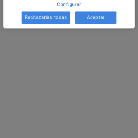
Configurar
Dr. Jose Antonio Cara del Rosal
·
Ver más
Rechazarlas todas
Aceptar
Traumatólogo
66 opiniones
Dirección 1
Dirección 2
Calle Sevilla 9, San Pedro de Alcántara
•
Mapa
Unidad Diagnostico Imagen
Acepta Equalmed
Primera visita Traumatología y Cirugía Ortopédica
Este especialista no ofrece reserva de cita online en esta dirección.
Pedir una cita