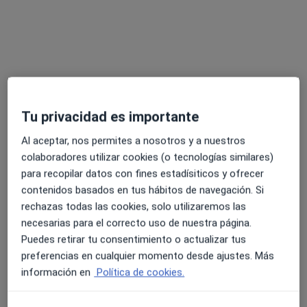
Dr. Francisco Javier Durán Garrido
·
Ver más
Traumatólogo
52 opiniones
C/ Jacinto Benavente 11, Marbella
•
Mapa
Clínica Premium Marbella
Acepta Equalmed
Tu privacidad es importante
Visitas sucesivas Traumatología y Cirugía Ortopédica
Al aceptar, nos permites a nosotros y a nuestros
Este especialista no ofrece reserva de cita online en esta dirección.
colaboradores utilizar cookies (o tecnologías similares)
Pedir una cita
para recopilar datos con fines estadísiticos y ofrecer
contenidos basados en tus hábitos de navegación. Si
rechazas todas las cookies, solo utilizaremos las
necesarias para el correcto uso de nuestra página.
Puedes retirar tu consentimiento o actualizar tus
preferencias en cualquier momento desde ajustes. Más
información en
Política de cookies.