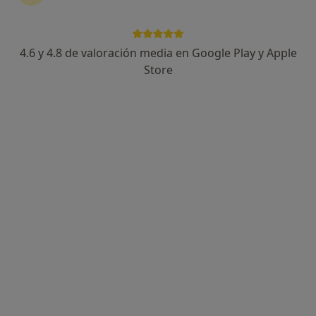
465 opiniones
C/ Jacinto Benavente 11, Marbella
•
Mapa
Clínica Premium Marbella
4.6 y 4.8 de valoración media en Google Play y Apple
Acepta Equalmed
Store
Visitas sucesivas Traumatología y Cirugía Ortopédica
Mostrar más servicios
Ningún profesional de este centro tiene citas disponibles
Mostrar perfil