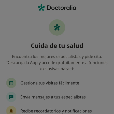
Men
Traumatólogo • Marbella, Málaga
Filtros
Seguro:
Igualatorio Médico Q
Traumatólogos de Igualatorio Médico
Cuida de tu salud
Quirúrgico en Marbella
Así organizamos los resultados
Encuentra los mejores especialistas y pide cita.
Descarga la App y accede gratuitamente a funciones
exclusivas para ti:
Gestiona tus visitas fácilmente
Envía mensajes a tus especialistas
Dr. Joaquin Picazo Belinchón
Recibe recordatorios y notificaciones
·
Ver más
Traumatólogo