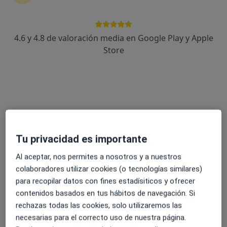
10 opiniones
Avenida de Las Salinas 7, Fuengirola
•
Mapa
4.6 y 4.8 de valoración media en Google Play y Apple
Kivnon Salud
Store
Acepta Igualatorio Médico Quirúrgico
Primera visita Traumatología y Cirugía Ortopédica
Este especialista no ofrece reserva de cita online en esta dirección.
Pedir una cita
Tu privacidad es importante
Al aceptar, nos permites a nosotros y a nuestros
colaboradores utilizar cookies (o tecnologías similares)
para recopilar datos con fines estadísiticos y ofrecer
contenidos basados en tus hábitos de navegación. Si
rechazas todas las cookies, solo utilizaremos las
necesarias para el correcto uso de nuestra página.