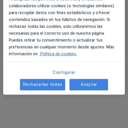
41 opiniones
colaboradores utilizar cookies (o tecnologías similares)
Plaza Pintor Inocencio Medina Vera 1, Murcia
•
Mapa
para recopilar datos con fines estadísiticos y ofrecer
Centro Médico Vistalegre
contenidos basados en tus hábitos de navegación. Si
4.6 y 4.8 de valoración media en Google Play y Apple
Acepta Savia
rechazas todas las cookies, solo utilizaremos las
Store
necesarias para el correcto uso de nuestra página.
Primera visita Traumatología
Puedes retirar tu consentimiento o actualizar tus
Este especialista no ofrece reserva de cita online en esta dirección.
preferencias en cualquier momento desde ajustes. Más
información en
Política de cookies.
Pedir una cita
Configurar
Búsquedas relacionadas
Rechazarlas todas
Aceptar
Otros especialistas de Savia
Médicos generales de Savia en Murcia
Cirujanos generales de Savia en Murcia
Oftalmólogos de Savia en Murcia