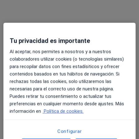
Dr. Fernando J Rodríguez Segura
·
Ver más
Traumatólogo
6 opiniones
Camí dels Reis, 308, Palma de Mallorca
•
Mapa
Hospital Quirón Palmaplanas
Tu privacidad es importante
Acepta Divina Seguros
Al aceptar, nos permites a nosotros y a nuestros
Primera visita Traumatología y Cirugía Ortopédica
colaboradores utilizar cookies (o tecnologías similares)
Este especialista no ofrece reserva de cita online en esta dirección.
para recopilar datos con fines estadísiticos y ofrecer
contenidos basados en tus hábitos de navegación. Si
Pedir una cita
rechazas todas las cookies, solo utilizaremos las
necesarias para el correcto uso de nuestra página.
Puedes retirar tu consentimiento o actualizar tus
preferencias en cualquier momento desde ajustes. Más
información en
Política de cookies.
Configurar