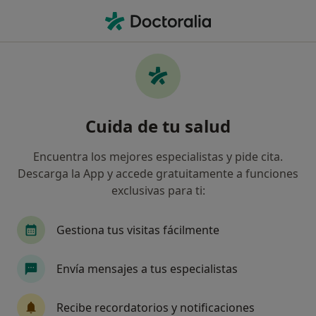
Men
Traumatólogo • Palma de Mallorca, Islas Baleares
Filtros
Seguro:
Divina Seguros
Traumatólogos de Divina Seguros en Palma
Cuida de tu salud
de Mallorca
Así organizamos los resultados
Encuentra los mejores especialistas y pide cita.
Descarga la App y accede gratuitamente a funciones
exclusivas para ti:
Gestiona tus visitas fácilmente
Envía mensajes a tus especialistas
Dr. Andrés Camprodón Alberca
Recibe recordatorios y notificaciones
·
Ver más
Traumatólogo