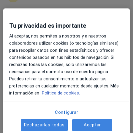
Dr. Sergio Giles
·
Ver más
Traumatólogo
46 opiniones
4.6 y 4.8 de valoración media en Google Play y Apple
Tu privacidad es importante
Av. del Dr. Ferran, 73, Sant Carles de la Ràpita
•
Mapa
Store
IME Institut Mèdic Especialitzat Montsiá Salut
Al aceptar, nos permites a nosotros y a nuestros
Primera visita Traumatología y Cirugía Ortopédica
110 €
colaboradores utilizar cookies (o tecnologías similares)
para recopilar datos con fines estadísiticos y ofrecer
Este especialista no ofrece reserva de cita online en esta dirección.
contenidos basados en tus hábitos de navegación. Si
Pedir una cita
rechazas todas las cookies, solo utilizaremos las
necesarias para el correcto uso de nuestra página.
Puedes retirar tu consentimiento o actualizar tus
preferencias en cualquier momento desde ajustes. Más
información en
Política de cookies.
Configurar
Rechazarlas todas
Aceptar
Opción de pago online