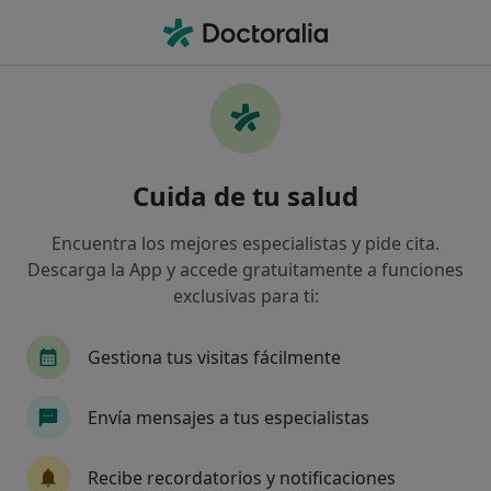
Men
Traumatólogo • Sant Carles de la Ràpita, Tarragona
Filtros
Seguro
Mapa
Traumatólogos de Divina Pastora en Sant
Cuida de tu salud
Carles de la Ràpita
Así organizamos los resultados
Encuentra los mejores especialistas y pide cita.
Descarga la App y accede gratuitamente a funciones
exclusivas para ti:
Gestiona tus visitas fácilmente
Envía mensajes a tus especialistas
Opción de pago online
Recibe recordatorios y notificaciones