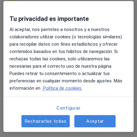
6 opiniones
Avda/ Salvador Allende, 9, Talavera de la Reina
•
Mapa
Tu privacidad es importante
4.6 y 4.8 de valoración media en Google Play y Apple
EboraSalud
Al aceptar, nos permites a nosotros y a nuestros
Store
Acepta Fiatc
colaboradores utilizar cookies (o tecnologías similares)
Primera visita Traumatología y Cirugía Ortopédica
para recopilar datos con fines estadísiticos y ofrecer
contenidos basados en tus hábitos de navegación. Si
Este especialista no ofrece reserva de cita online en esta dirección.
rechazas todas las cookies, solo utilizaremos las
necesarias para el correcto uso de nuestra página.
Pedir una cita
Puedes retirar tu consentimiento o actualizar tus
preferencias en cualquier momento desde ajustes. Más
información en
Política de cookies.
Configurar
Rechazarlas todas
Aceptar