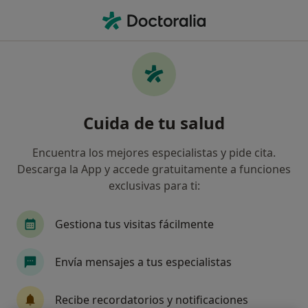
Men
Traumatólogo • Talavera de la Reina, Toledo
Filtros
Seguro:
Fiatc
Map
Traumatólogos de Fiatc en Talavera de la
Cuida de tu salud
Reina
Así organizamos los resultados
Encuentra los mejores especialistas y pide cita.
Descarga la App y accede gratuitamente a funciones
exclusivas para ti:
Gestiona tus visitas fácilmente
Envía mensajes a tus especialistas
Dr. Adrián Aleix Llaquet Leiva
Recibe recordatorios y notificaciones
·
Ver más
Traumatólogo