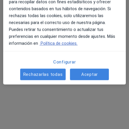
para recopilar datos con fines estadísiticos y ofrecer
contenidos basados en tus hábitos de navegación. Si
rechazas todas las cookies, solo utilizaremos las
necesarias para el correcto uso de nuestra página.
Puedes retirar tu consentimiento o actualizar tus
preferencias en cualquier momento desde ajustes. Más
Opción de pago online
información en
Política de cookies.
Dr. Manuel Rica
·
Ver más
Traumatólogo
24 opiniones
Configurar
Cirujano ortopédico y traumatólogo
Rechazarlas todas
Aceptar
Artroscopia rodilla y hombro
Consulta presencial y virtual
Calle Gordóniz, 9, Abando, Bilbao
•
Mapa
Acepta Sanitas
Primera visita Medicina del Deporte
Este especialista no ofrece reserva de cita online en esta dirección.