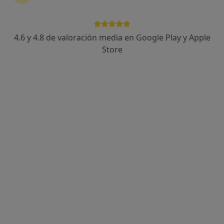
Plaza Amarica 4 Bajo, Vitoria
•
Mapa
Centro Médico IMQ Amárica
Acepta Sanitas
4.6 y 4.8 de valoración media en Google Play y Apple
Primera visita Traumatología y Cirugía Ortopédica
Store
Este especialista no ofrece reserva de cita online en esta dirección.
Pedir una cita
Dr. Jorge Guadilla
·
Ver más
Traumatólogo