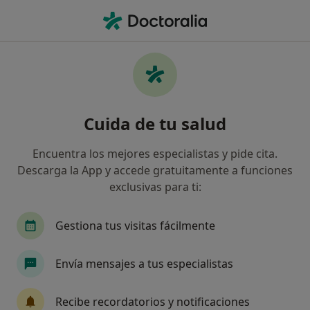
Men
Traumatólogo • Vitoria, Álava
Filtros
Seguro:
Sanitas
Ma
Traumatólogos de Sanitas en Vitoria
Cuida de tu salud
Así organizamos los resultados
Encuentra los mejores especialistas y pide cita.
Descarga la App y accede gratuitamente a funciones
exclusivas para ti:
Gestiona tus visitas fácilmente
Envía mensajes a tus especialistas
Dr. Ricardo Tobalina Ortiz
·
Ver más
Traumatólogo
Recibe recordatorios y notificaciones