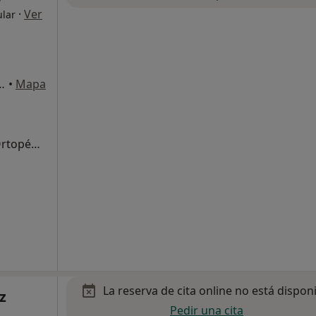
·
Ver
ular
, 28-Bajos Izqda, Valencia
•
Mapa
Primera visita Traumatología y Cirugía Ortopédica
La reserva de cita online no está dispon
z
Pedir una cita