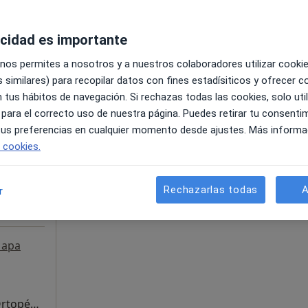
acidad es importante
 nos permites a nosotros y a nuestros colaboradores utilizar cooki
 similares) para recopilar datos con fines estadísiticos y ofrecer 
La reserva de cita online no está dispon
z
 tus hábitos de navegación. Si rechazas todas las cookies, solo uti
Pedir una cita
 para el correcto uso de nuestra página. Puedes retirar tu consenti
 tus preferencias en cualquier momento desde ajustes. Más informa
e cookies.
Rechazarlas todas
A
r
apa
Primera visita Traumatología y Cirugía Ortopédica