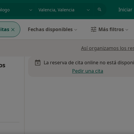
dad, enfermedad o nombre
p. ej. Madrid
Iniciar
itas
Fechas disponibles
Más filtros
Así organizamos los re
La reserva de cita online no está dispon
os
Pedir una cita