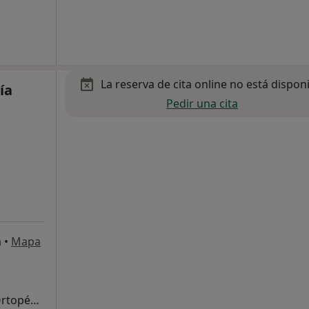
La reserva de cita online no está dispon
ía
Pedir una cita
a
•
Mapa
Primera visita Traumatología y Cirugía Ortopédica