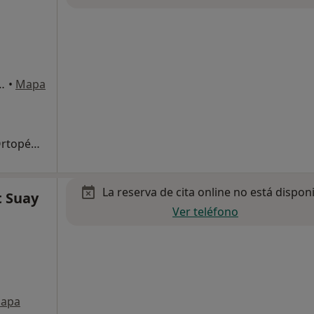
, 28-Bajos Izqda, Valencia
•
Mapa
Primera visita Traumatología y Cirugía Ortopédica
La reserva de cita online no está dispon
t Suay
Ver teléfono
apa