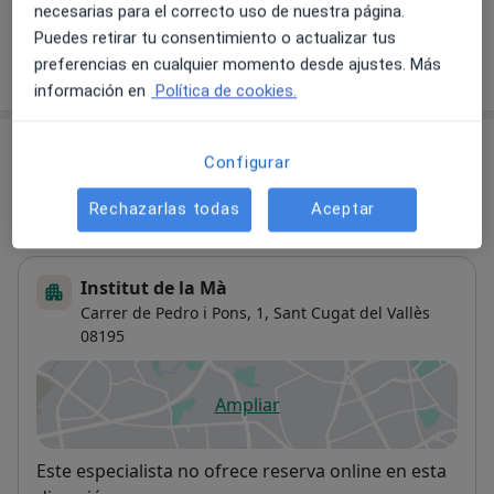
necesarias para el correcto uso de nuestra página.
Puedes retirar tu consentimiento o actualizar tus
preferencias en cualquier momento desde ajustes. Más
¿Cómo funcionan los precios?
información en
Política de cookies.
Consultas (2)
Configurar
Dirección 1
Dirección 2
Rechazarlas todas
Aceptar
Institut de la Mà
Carrer de Pedro i Pons, 1,
Sant Cugat del Vallès
08195
Ampliar
se abre en una nueva pestañ
Disponibilidad
Este especialista no ofrece reserva online en esta