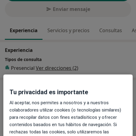
Enviar mensaje
Experiencia
Servicios y precios
Consultas
A
Experiencia
Tipos de consulta
Presencial
Ver direcciones (2)
Servicios y precios
Tu privacidad es importante
Primera visita Traumatología y Cirugía Ortopédica
Al aceptar, nos permites a nosotros y a nuestros
150 €
Detalles
colaboradores utilizar cookies (o tecnologías similares)
para recopilar datos con fines estadísiticos y ofrecer
Visitas sucesivas Traumatología y Cirugía Ortopédica
contenidos basados en tus hábitos de navegación. Si
75 €
Detalles
rechazas todas las cookies, solo utilizaremos las