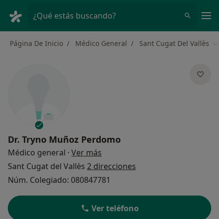
Men
¿Qué estás buscando?
Página De Inicio
Médico General
Sant Cugat Del Vallès
C
Dr.
Tryno Muñoz Perdomo
sobre las especializaciones
Médico general
·
Ver más
Sant Cugat del Vallès
2 direcciones
Núm. Colegiado: 080847781
Ver teléfono