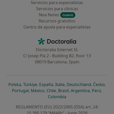
Servicios para especialistas
Servicios para clínicas
Noa Notes
nuevo
Recursos gratuitos
Centro de ayuda para especialistas
Contacto
Doctoralia - Página de inicio
Doctoralia Internet SL
C/ Josep Pla 2 - Building B2, floor 13
08019 Barcelona, Spain
se abre en una nueva pestaña
se abre en una nueva pestaña
se abre en una nueva pestaña
se abre en una nueva pes
se abre en 
se a
Polska
,
Türkiye
,
España
,
Italia
,
Deutschland
,
Česko
,
se abre en una nueva pestaña
se abre en una nueva pestaña
se abre en una nueva pestaña
se abre en una nueva p
se abre en 
se abr
Portugal
,
México
,
Chile
,
Brasil
,
Argentina
,
Perú
,
se abre en una nueva pe
Colombia
REGLAMENTO (EU) 2022/2065 (DSA) art. 24:
15.395.179 “AMARs” - Junio 2026